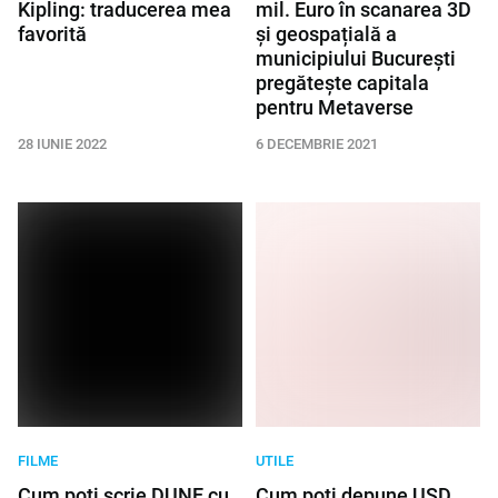
Kipling: traducerea mea
mil. Euro în scanarea 3D
favorită
și geospațială a
municipiului București
pregătește capitala
pentru Metaverse
28 IUNIE 2022
6 DECEMBRIE 2021
FILME
UTILE
Cum poți scrie DUNE cu
Cum poți depune USD