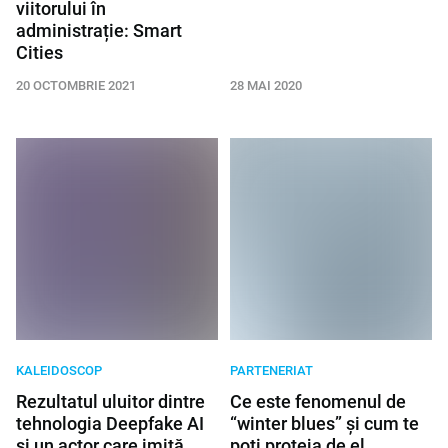
viitorului în
administrație: Smart
Cities
20 OCTOMBRIE 2021
28 MAI 2020
KALEIDOSCOP
PARTENERIAT
Rezultatul uluitor dintre
Ce este fenomenul de
tehnologia Deepfake AI
“winter blues” și cum te
și un actor care imită
poți proteja de el