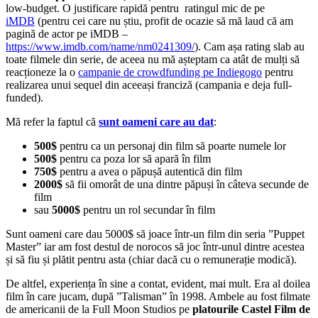
low-budget. O justificare rapidă pentru ratingul mic de pe
iMDB
(pentru cei care nu știu, profit de ocazie să mă laud că am
pagină de actor pe iMDB –
https://www.imdb.com/name/nm0241309/
). Cam așa rating slab au
toate filmele din serie, de aceea nu mă așteptam ca atât de mulți să
reacționeze la o
campanie de crowdfunding pe Indiegogo
pentru
realizarea unui sequel din aceeași franciză (campania e deja full-
funded).
Mă refer la faptul că
sunt oameni care au dat
:
500$
pentru ca un personaj din film să poarte numele lor
500$
pentru ca poza lor să apară în film
750$
pentru a avea o păpușă autentică din film
2000$
să fii omorât de una dintre păpuși în câteva secunde de
film
sau
5000$
pentru un rol secundar în film
Sunt oameni care dau 5000$ să joace într-un film din seria ”Puppet
Master” iar am fost destul de norocos să joc într-unul dintre acestea
și să fiu și plătit pentru asta (chiar dacă cu o remunerație modică).
De altfel, experiența în sine a contat, evident, mai mult. Era al doilea
film în care jucam, după ”Talisman” în 1998. Ambele au fost filmate
de americanii de la Full Moon Studios pe
platourile Castel Film de