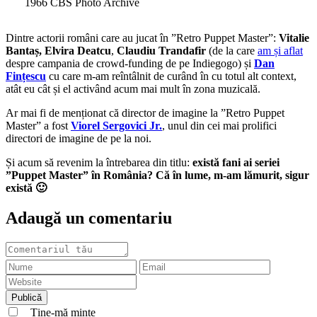
1966 CBS Photo Archive
Dintre actorii români care au jucat în ”Retro Puppet Master”:
Vitalie
Bantaș,
Elvira Deatcu
,
Claudiu Trandafir
(de la care
am și aflat
despre campania de crowd-funding de pe Indiegogo) și
Dan
Fințescu
cu care m-am reîntâlnit de curând în cu totul alt context,
atât eu cât și el activând acum mai mult în zona muzicală.
Ar mai fi de menționat că director de imagine la ”Retro Puppet
Master” a fost
Viorel Sergovici Jr.
, unul din cei mai prolifici
directori de imagine de pe la noi.
Și acum să revenim la întrebarea din titlu:
există fani ai seriei
”Puppet Master” în România? Că în lume, m-am lămurit, sigur
există 🙂
Adaugă un comentariu
Ține-mă minte