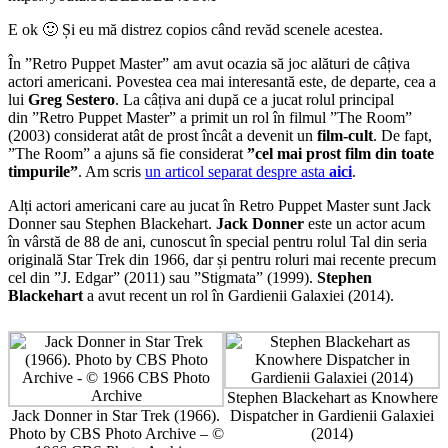
E ok 🙂 Și eu mă distrez copios când revăd scenele acestea.
În ”Retro Puppet Master” am avut ocazia să joc alături de câțiva
actori americani. Povestea cea mai interesantă este, de departe, cea a
lui
Greg Sestero
. La câțiva ani după ce a jucat rolul principal
din ”Retro Puppet Master” a primit un rol în filmul ”The Room”
(2003) considerat atât de prost încât a devenit un
film-cult
. De fapt,
”The Room” a ajuns să fie considerat
”cel mai prost film din toate
timpurile”
. Am scris
un articol separat despre asta
aici
.
Alți actori americani care au jucat în Retro Puppet Master sunt Jack
Donner sau Stephen Blackehart.
Jack Donner
este un actor acum
în vârstă de 88 de ani, cunoscut în special pentru rolul Tal din seria
originală Star Trek din 1966, dar și pentru roluri mai recente precum
cel din ”J. Edgar” (2011) sau ”Stigmata” (1999).
Stephen
Blackehart
a avut recent un rol în Gardienii Galaxiei (2014).
Stephen Blackehart as Knowhere
Jack Donner in Star Trek (1966).
Dispatcher in Gardienii Galaxiei
Photo by CBS Photo Archive – ©
(2014)