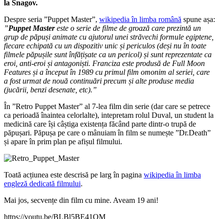
la Snagov.
Despre seria ”Puppet Master”,
wikipedia în limba română
spune așa:
”
Puppet Master
este o serie de filme de groază care prezintă un
grup de păpuși animate cu ajutorul unei străvechi formule egiptene,
fiecare echipată cu un dispozitiv unic și periculos (deși nu în toate
filmele păpușile sunt înfățișate ca un pericol) și sunt reprezentate ca
eroi, anti-eroi și antagoniști. Franciza este produsă de Full Moon
Features și a început în 1989 cu primul film omonim al seriei, care
a fost urmat de nouă continuări precum și alte produse media
(jucării, benzi desenate, etc).”
În ”Retro Puppet Master” al 7-lea film din serie (dar care se petrece
ca perioadă înaintea celorlalte), intepretam rolul Duval, un student la
medicină care își câștiga existența făcând parte dintr-o trupă de
păpușari. Păpușa pe care o mânuiam în film se numește ”Dr.Death”
și apare în prim plan pe afișul filmului.
Toată acțiunea este descrisă pe larg în pagina
wikipedia în limba
engleză dedicată filmului
.
Mai jos, secvențe din film cu mine. Aveam 19 ani!
https://youtu.be/BLBl5BE41OM