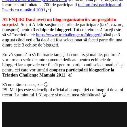
locurile sunt limitate la 700 de participanți (
eu am fost participantul
înscris cu numărul 100
🙂 )
ATENȚIE! Dacă aveți un blog organizatorii v-au pregătit o
surpriză
. Smart Atletic susține costurile de participare (taxă, cazare,
transport) pentru
3 echipe de bloggeri
. Tot ce trebuie să faceți este
să vă înscrieți aici:
https://www.trichallenge.ro/bloggeri/
până pe
3
august
când veți afla dacă ați fost selecționat să faceți parte din una
dintre cele 3 echipe de bloggeri.
Eu vă spun că o să fie foarte tare, și la concurs și înainte, pentru că
vor urma o serie de antrenamente dedicate pentru echipele de
bloggeri iar suprizele vor fi atât pentru participanții selecționați cât și
pentru cei care vor urmări
epopeea participării bloggerilor la
Triatlon Challenge Mamaia 2011
! 🙂
Să ne urăm succes, zic 🙂
PS: Mai jos este videoclipul oficial al competiției cu imagini de anul
trecut. La minutul 1:31 apare și moaca mea zâmbăreață 🙂