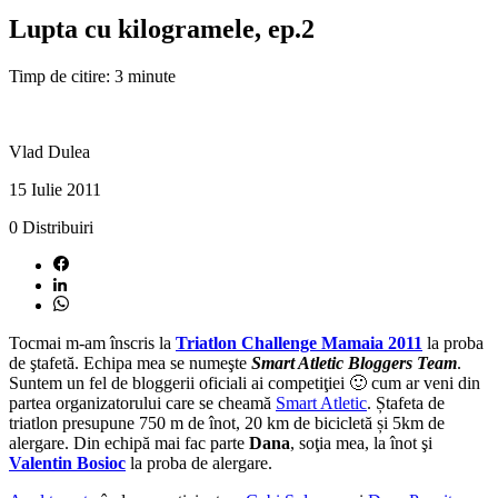
Lupta cu kilogramele, ep.2
Timp de citire: 3 minute
Vlad Dulea
15 Iulie 2011
0
Distribuiri
Tocmai m-am înscris la
Triatlon Challenge Mamaia 2011
la proba
de ştafetă. Echipa mea se numeşte
Smart Atletic Bloggers Team
.
Suntem un fel de bloggerii oficiali ai competiţiei 🙂 cum ar veni din
partea organizatorului care se cheamă
Smart Atletic
. Ștafeta de
triatlon presupune 750 m de înot, 20 km de bicicletă și 5km de
alergare. Din echipă mai fac parte
Dana
, soţia mea, la înot şi
Valentin Bosioc
la proba de alergare.