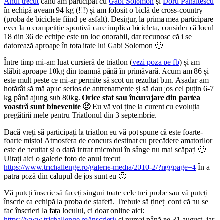
Anul trecut
când am participat cu
Gabi Solomon
şi
Doru Panaitescu
în echipă aveam 94 kg (!!!) și am folosit o biclă de cross-country
(proba de biciclete fiind pe asfalt). Desigur, la prima mea participare
ever la o competiție sportivă care implica bicicleta, consider că locul
18 din 36 de echipe este un loc onorabil, dar recunosc că i se
datorează aproape în totalitate lui Gabi Solomon 🙂
Între timp mi-am luat cursieră de triatlon (
vezi poza pe fb
) și am
slăbit aproape 10kg din toamnă până în primăvară. Acum am 86 și
este mult peste ce mi-ar permite să scot un rezultat bun. Așadar am
hotărât să mă apuc serios de antrenamente și să dau jos cel puțin 6-7
kg până ajung sub 80kg.
Orice sfat sau încurajare din partea
voastră sunt binevenite 🙂
Eu vă voi ține la curent cu evoluția
pregătirii mele pentru Triatlonul din 3 septembrie.
Dacă vreți să participați la triatlon eu vă pot spune că este foarte-
foarte mișto! Atmosfera de concurs destinat cu precădere amatorilor
este de neuitat și o dată intrat microbul în sânge nu mai scăpați 🙂
Uitați aici o galerie foto de anul trecut
https://www.trichallenge.ro/galerie-media/2010-2/?nggpage=4
În a
patra poză din calupul de jos sunt eu 🙂
Vă puteți înscrie să faceți singuri toate cele trei probe sau vă puteți
înscrie ca echipă la proba de ștafetă. Trebuie să țineți cont că nu se
fac înscrieri la fața locului, ci doar online aici:
https://www.trichallenge.ro/inscrieri/
și numai până pe 31 august, iar