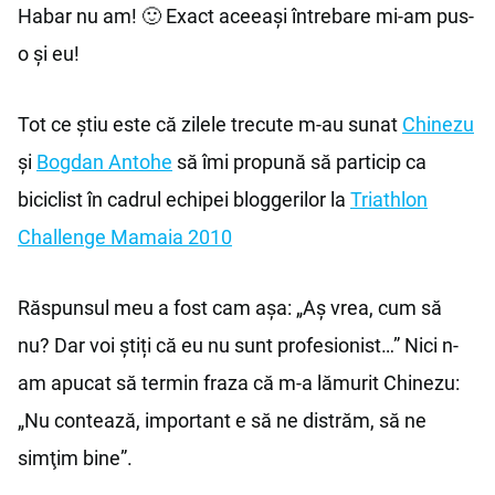
Habar nu am! 🙂 Exact aceeași întrebare mi-am pus-
o și eu!
Tot ce știu este că zilele trecute m-au sunat
Chinezu
și
Bogdan Antohe
să îmi propună să particip ca
biciclist în cadrul echipei bloggerilor la
Triathlon
Challenge Mamaia 2010
Răspunsul meu a fost cam așa: „Aş vrea, cum să
nu? Dar voi știți că eu nu sunt profesionist…” Nici n-
am apucat să termin fraza că m-a lămurit Chinezu:
„Nu contează, important e să ne distrăm, să ne
simţim bine”.