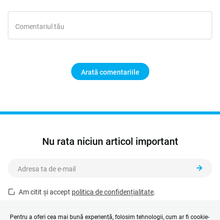
Arată comentariile
Nu rata niciun articol important
Am citit și accept
politica de confidențialitate
.
Acest formular este protejat de reCAPTCHA și se aplică
Politica de
confidențialitate
și
Termenii și condițiile
Google.
Pentru a oferi cea mai bună experiență, folosim tehnologii, cum ar fi cookie-