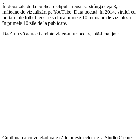
În două zile de la publicare clipul a reușit să strângă deja 3,5
milioane de vizualizări pe YouTube. Data trecută, în 2014, viralul cu
portarul de fotbal reușise să facă primele 10 milioane de vizualizări
în primele 10 zile de la publicare.
Dacă nu vă aduceți aminte video-ul respectiv, iată-l mai jos:
Continuarea cu volei-ul pare că le priește celor de la Studio C care,