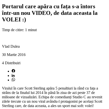
Portarul care apăra cu fața s-a întors
într-un nou VIDEO, de data aceasta la
VOLEI :)
Timp de citire: 1 minut
Vlad Dulea
30 Martie 2016
4
Distribuiri
Viralul în care Scott Sterling apăra 5 penaltiuri la rând cu fața a
strâns de la finalul lui 2014 în până în ziua de azi peste 37 de
milioane de vizualizări. Echipa de comedianți Studio C au revenit
zilele trecute cu un nou viral avându-l protagonist pe același Scott
Sterling care, de data aceasta, a ales un sport mai soft: volei!