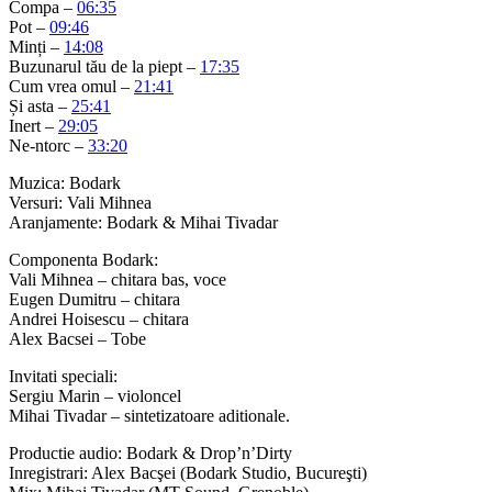
Compa –
06:35
Pot –
09:46
Minți –
14:08
Buzunarul tău de la piept –
17:35
Cum vrea omul –
21:41
Și asta –
25:41
Inert –
29:05
Ne-ntorc –
33:20
Muzica: Bodark
Versuri: Vali Mihnea
Aranjamente: Bodark & Mihai Tivadar
Componenta Bodark:
Vali Mihnea – chitara bas, voce
Eugen Dumitru – chitara
Andrei Hoisescu – chitara
Alex Bacsei – Tobe
Invitati speciali:
Sergiu Marin – violoncel
Mihai Tivadar – sintetizatoare aditionale.
Productie audio: Bodark & Drop’n’Dirty
Inregistrari: Alex Bacşei (Bodark Studio, Bucureşti)