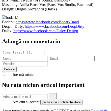
Mix: Mihai Tivadar (MT Sound, Grenoble)
Mastering: Attiila BrushVox (BrushVox Studio, Bucuresti)
Design: Dragos Alexandru (Dalex)
Bodark:
https://www.facebook.com/BodarkBand
Drop’n’Dirty:
https://www.facebook.com/DropDirty
Dalex:
https://www.facebook.com/Dalex.Design
Adaugă un comentariu
Ține-mă minte
Nu rata niciun articol important
Am citit și accept
.
politica de confidențialitate
Acest formular este protejat de reCAPTCHA și se aplică
Politica de