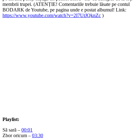
membrii trupei. (ATENȚIE! Comentariile trebuie lăsate pe contul
BODARK de Youtube, pe pagina unde e postat albumul! Link:
https://www.youtube.com/watch?v=2I7UtJQknZc
)
Playlist:
Să sară –
00:01
Zbor oricum –
03:30