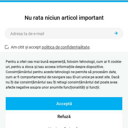
Nu rata niciun articol important
Am citit și accept
politica de confidențialitate
.
Acest formular este protejat de reCAPTCHA și se aplică
Politica de
confidențialitate
și
Termenii și condițiile
Google.
Pentru a oferi cea mai bună experiență, folosim tehnologii, cum ar fi cookie-
uri, pentru a stoca și/sau accesa informațiile despre dispozitive.
Consimțământul pentru aceste tehnologii ne permite să procesăm date,
cum ar fi comportamentul de navigare sau ID-uri unice pe acest site. Dacă
nu îți dai consimțământul sau îți retragi consimțământul dat poate avea
afecte negative asupra unor anumite funcționalități și funcții.
Acceptă
Refuză