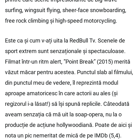
surfing, wingsuit flying, sheer-face snowboarding,
free rock climbing și high-speed motorcycling.
Este ca și cum v-ați uita la RedBull Tv. Scenele de
sport extrem sunt senzaționale și spectaculoase.
Filmat într-un ritm alert, ”Point Break” (2015) merită
văzut măcar pentru acestea. Punctul slab al filmului,
din punctul meu de vedere, îl reprezintă modul
aproape amatoricesc în care actorii au ales (și
regizorul i-a lăsat!) să își spună replicile. Câteodată
aveam senzația că mă uit la soap-opera, nu la o
producție de acțiune hollywoodiană. Poate de aici și
nota un pic nemeritat de mică de pe IMDb (5,4).