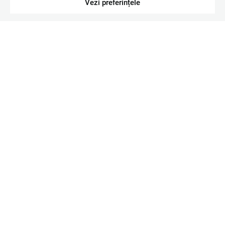
Vezi preferințele
FILME
Snoopy și Charlie Brown:
Peanuts filmul (2015)