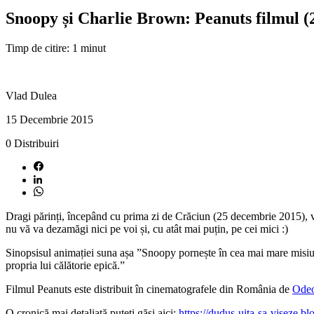
Snoopy și Charlie Brown: Peanuts filmul (
Timp de citire: 1 minut
Vlad Dulea
15 Decembrie 2015
0
Distribuiri
Dragi părinți, începând cu prima zi de Crăciun (25 decembrie 2015), vă 
nu vă va dezamăgi nici pe voi și, cu atât mai puțin, pe cei mici :)
Sinopsisul animației suna așa ”Snoopy pornește în cea mai mare misiunea
propria lui călătorie epică.”
Filmul Peanuts este distribuit în cinematografele din România de
Odeo
O cronică mai detaliată puteți găsi aici:
https://dudus-uita-sa-viseze.b