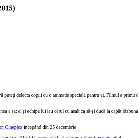
2015)
puteți delecta copiii cu o animație specială pentru ei. Filmul a primit d
 a sa: el şi echipa lui iau cerul cu asalt ca să-şi ducă la capăt răzbuna
n Cineplex
începând din 25 decembrie
logspot.ro/2015/12/snoopy-si-charlie-brown-filmul-peanuts.html