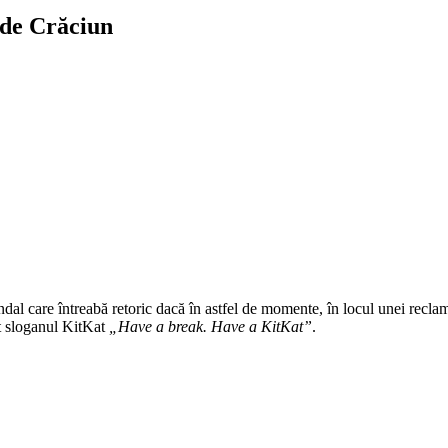
 de Crăciun
al care întreabă retoric dacă în astfel de momente, în locul unei reclame
ext sloganul KitKat
„Have a break. Have a KitKat”
.