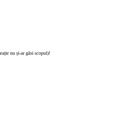
eație nu și-ar găsi scopul)!