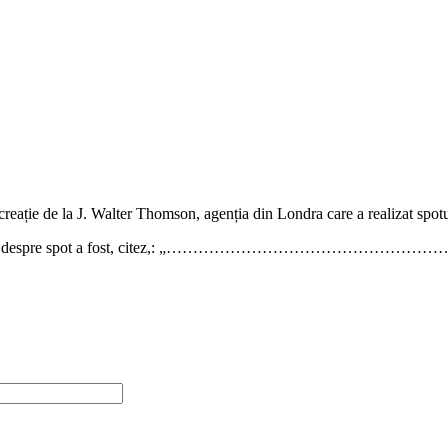
creație de la J. Walter Thomson, agenția din Londra care a realizat spotu
ția lui Russel Ramsey despre spot a fost, citez,: „