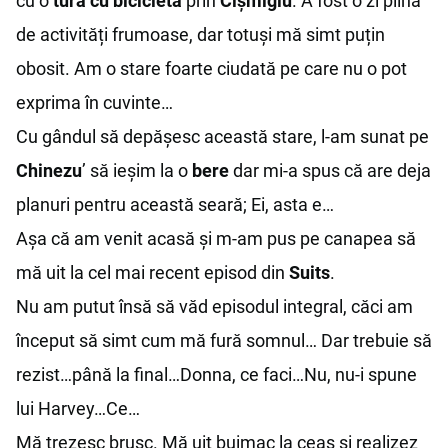
cu o
tură cu bicicletă
prin
Cișmigiu
. A fost o zi plină
de activități frumoase, dar totuși mă simt puțin
obosit. Am o stare foarte ciudată pe care nu o pot
exprima în cuvinte…
Cu gândul să depășesc această stare, l-am sunat pe
Chinezu
’ să ieșim la o
bere
dar mi-a spus că are deja
planuri pentru această seară; Ei, asta e…
Așa că am venit acasă și m-am pus pe canapea să
mă uit la cel mai recent episod din
Suits
.
Nu am putut însă să văd episodul integral, căci am
început să simt cum mă fură somnul… Dar trebuie să
rezist…până la final…Donna, ce faci…Nu, nu-i spune
lui Harvey…Ce…
Mă trezesc brusc. Mă uit buimac la ceas și realizez