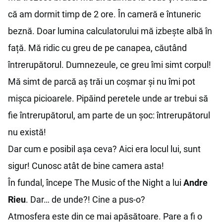
că am dormit timp de 2 ore. În cameră e întuneric
beznă. Doar lumina calculatorului mă izbește albă în
față. Mă ridic cu greu de pe canapea, căutând
întrerupătorul. Dumnezeule, ce greu îmi simt corpul!
Mă simt de parcă aș trăi un coșmar și nu îmi pot
mișca picioarele. Pipăind peretele unde ar trebui să
fie întrerupătorul, am parte de un șoc: întrerupătorul
nu există!
Dar cum e posibil așa ceva? Aici era locul lui, sunt
sigur! Cunosc atât de bine camera asta!
În fundal, începe The Music of the Night a lui
Andre
Rieu
. Dar… de unde?! Cine a pus-o?
Atmosfera este din ce mai apăsătoare. Pare a fi o