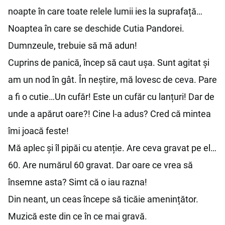
noapte în care toate relele lumii ies la suprafață…
Noaptea în care se deschide Cutia Pandorei.
Dumnzeule, trebuie să mă adun!
Cuprins de panică, încep să caut ușa. Sunt agitat și
am un nod în gât. În neștire, mă lovesc de ceva. Pare
a fi o cutie…Un cufăr! Este un cufăr cu lanțuri! Dar de
unde a apărut oare?! Cine l-a adus? Cred că mintea
îmi joacă feste!
Mă aplec și îl pipăi cu atenție. Are ceva gravat pe el…
60. Are numărul 60 gravat. Dar oare ce vrea să
însemne asta? Simt că o iau razna!
Din neant, un ceas începe să ticăie amenințător.
Muzică este din ce în ce mai gravă.