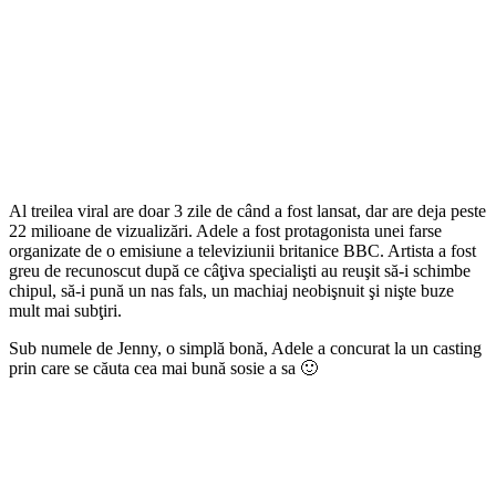
Al treilea viral are doar 3 zile de când a fost lansat, dar are deja peste
22 milioane de vizualizări. Adele a fost protagonista unei farse
organizate de o emisiune a televiziunii britanice BBC. Artista a fost
greu de recunoscut după ce câţiva specialişti au reuşit să-i schimbe
chipul, să-i pună un nas fals, un machiaj neobişnuit şi nişte buze
mult mai subţiri.
Sub numele de Jenny, o simplă bonă, Adele a concurat la un casting
prin care se căuta cea mai bună sosie a sa 🙂