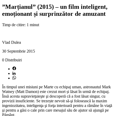
”Marțianul” (2015) – un film inteligent,
emoționant și surprinzător de amuzant
Timp de citire: 1 minut
Vlad Dulea
30 Septembrie 2015
0
Distribuiri
În timpul unei misiuni pe Marte cu echipaj uman, astronautul Mark
Watney (Matt Damon) este crezut mort și lăsat în urmă de echipaj.
Însă acesta supravieţuieşte şi descoperă că a fost lăsat singur, cu
provizii insuficiente. Se trezește nevoit să-şi folosească la maxim
ingeniozitatea, inteligenţa şi forţa interioară pentru a râmâne în viaţă
şi pentru a găsi o cale prin care mesajul său de ajutor să ajungă pe
Pământ.