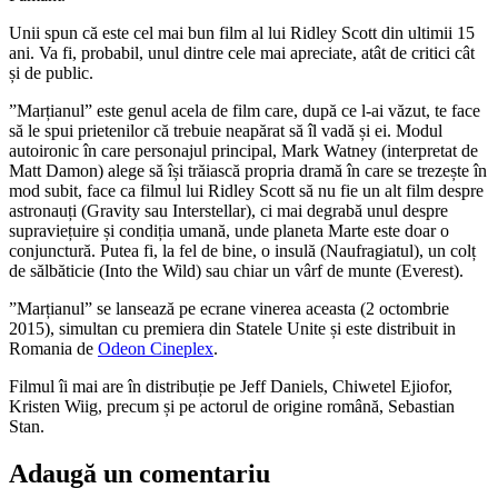
Unii spun că este cel mai bun film al lui Ridley Scott din ultimii 15
ani. Va fi, probabil, unul dintre cele mai apreciate, atât de critici cât
și de public.
”Marțianul” este genul acela de film care, după ce l-ai văzut, te face
să le spui prietenilor că trebuie neapărat să îl vadă și ei. Modul
autoironic în care personajul principal, Mark Watney (interpretat de
Matt Damon) alege să își trăiască propria dramă în care se trezește în
mod subit, face ca filmul lui Ridley Scott să nu fie un alt film despre
astronauți (Gravity sau Interstellar), ci mai degrabă unul despre
supraviețuire și condiția umană, unde planeta Marte este doar o
conjunctură. Putea fi, la fel de bine, o insulă (Naufragiatul), un colț
de sălbăticie (Into the Wild) sau chiar un vârf de munte (Everest).
”Marțianul” se lansează pe ecrane vinerea aceasta (2 octombrie
2015), simultan cu premiera din Statele Unite și este distribuit in
Romania de
Odeon Cineplex
.
Filmul îi mai are în distribuție pe Jeff Daniels, Chiwetel Ejiofor,
Kristen Wiig, precum și pe actorul de origine română, Sebastian
Stan.
Adaugă un comentariu