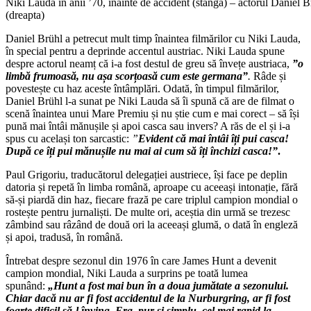
Niki Lauda în anii ’70, înainte de accident (stânga) – actorul Daniel 
(dreapta)
Daniel Brühl a petrecut mult timp înaintea filmărilor cu Niki Lauda,
în special pentru a deprinde accentul austriac. Niki Lauda spune
despre actorul neamț că i-a fost destul de greu să învețe austriaca,
”o
limbă frumoasă, nu așa scorțoasă cum este germana”
.
Râde și
povestește cu haz aceste întâmplări. Odată, în timpul filmărilor,
Daniel Brühl l-a sunat pe Niki Lauda să îi spună că are de filmat o
scenă înaintea unui Mare Premiu și nu știe cum e mai corect – să își
pună mai întâi mănușile și apoi casca sau invers? A răs de el și i-a
spus cu același ton sarcastic:
”
Evident că mai întâi îți pui casca!
După ce îți pui mănușile nu mai ai cum să îți închizi casca!”
.
Paul Grigoriu, traducătorul delegației austriece, își face pe deplin
datoria și repetă în limba română, aproape cu aceeași intonație, fără
să-și piardă din haz, fiecare frază pe care triplul campion mondial o
rostește pentru jurnaliști. De multe ori, aceștia din urmă se trezesc
zâmbind sau râzând de două ori la aceeași glumă, o dată în engleză
și apoi, tradusă, în română.
Întrebat despre sezonul din 1976 în care James Hunt a devenit
campion mondial, Niki Lauda a surprins pe toată lumea
spunând:
„Hunt a fost mai bun în a doua jumătate a sezonului.
Chiar dacă nu ar fi fost accidentul de la Nurburgring, ar fi fost
foarte dificil să-l înving. Era, pur și simplu, cel mai rapid la