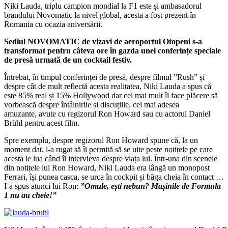
Niki Lauda, triplu campion mondial la F1 este și ambasadorul
brandului Novomatic la nivel global, acesta a fost prezent în
Romania cu ocazia aniversării.
Sediul NOVOMATIC de vizavi de aeroportul Otopeni s-a
transformat pentru câteva ore în gazda unei conferințe speciale
de presă urmată de un cocktail festiv.
Întrebat, în timpul conferinței de presă, despre filmul ”Rush” și
despre cât de mult reflectă acesta realitatea, Niki Lauda a spus că
este 85% real și 15% Hollywood dar cel mai mult îi face plăcere să
vorbească despre întâlnirile și discuțiile, cel mai adesea
amuzante, avute cu regizorul Ron Howard sau cu actorul Daniel
Brühl pentru acest film.
Spre exemplu, despre regizorul Ron Howard spune că, la un
moment dat, l-a rugat să îi permită să se uite peste notițele pe care
acesta le lua când îl intervieva despre viața lui. Într-una din scenele
din notițele lui Ron Howard, Niki Lauda era lângă un monopost
Ferrari, își punea casca, se urca în cockpit și băga cheia în contact …
I-a spus atunci lui Ron:
”Omule, ești nebun? Mașinile de Formula
1 nu au cheie!”