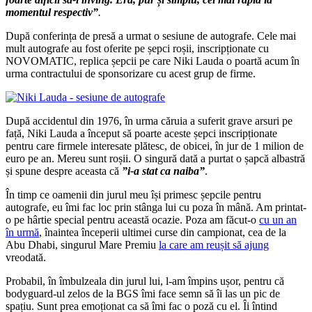
momentul respectiv”
.
După conferința de presă a urmat o sesiune de autografe. Cele mai
mult autografe au fost oferite pe șepci roșii, inscripționate cu
NOVOMATIC, replica șepcii pe care Niki Lauda o poartă acum în
urma contractului de sponsorizare cu acest grup de firme.
După accidentul din 1976, în urma căruia a suferit grave arsuri pe
față, Niki Lauda a început să poarte aceste șepci inscripționate
pentru care firmele interesate plătesc, de obicei, în jur de 1 milion de
euro pe an. Mereu sunt roșii. O singură dată a purtat o șapcă albastră
și spune despre aceasta că
”i-a stat ca naiba”
.
În timp ce oamenii din jurul meu își primesc șepcile pentru
autografe, eu îmi fac loc prin stânga lui cu poza în mână. Am printat-
o pe hârtie special pentru această ocazie. Poza am făcut-o
cu un an
în urmă
, înaintea începerii ultimei curse din campionat, cea de la
Abu Dhabi, singurul Mare Premiu
la care am reușit să ajung
vreodată.
Probabil, în îmbulzeala din jurul lui, l-am împins ușor, pentru că
bodyguard-ul zelos de la BGS îmi face semn să îi las un pic de
spațiu. Sunt prea emoționat ca să îmi fac o poză cu el. Îi întind