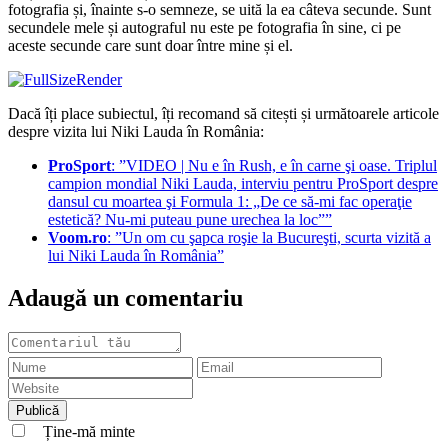
fotografia și, înainte s-o semneze, se uită la ea câteva secunde. Sunt
secundele mele și autograful nu este pe fotografia în sine, ci pe
aceste secunde care sunt doar între mine și el.
Dacă îți place subiectul, îți recomand să citești și următoarele articole
despre vizita lui Niki Lauda în România:
ProSport
: ”VIDEO | Nu e în Rush, e în carne şi oase. Triplul
campion mondial Niki Lauda, interviu pentru ProSport despre
dansul cu moartea şi Formula 1: „De ce să-mi fac operaţie
estetică? Nu-mi puteau pune urechea la loc””
Voom.ro
: ”Un om cu şapca roşie la Bucureşti, scurta vizită a
lui Niki Lauda în România”
Adaugă un comentariu
Ține-mă minte