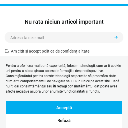
Nu rata niciun articol important
Am citit și accept
politica de confidențialitate
.
Acest formular este protejat de reCAPTCHA și se aplică
Politica de
confidențialitate
și
Termenii și condițiile
Google.
Pentru a oferi cea mai bună experiență, folosim tehnologii, cum ar fi cookie-
uri, pentru a stoca și/sau accesa informațiile despre dispozitive.
Consimțământul pentru aceste tehnologii ne permite să procesăm date,
cum ar fi comportamentul de navigare sau ID-uri unice pe acest site. Dacă
nu îți dai consimțământul sau îți retragi consimțământul dat poate avea
afecte negative asupra unor anumite funcționalități și funcții.
Acceptă
Refuză