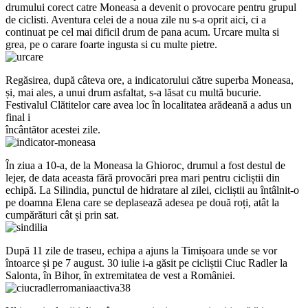
drumului corect catre Moneasa a devenit o provocare pentru grupul
de ciclisti. Aventura celei de a noua zile nu s-a oprit aici, ci a
continuat pe cel mai dificil drum de pana acum. Urcare multa si
grea, pe o carare foarte ingusta si cu multe pietre.
Regăsirea, după câteva ore, a indicatorului către superba Moneasa,
și, mai ales, a unui drum asfaltat, s-a lăsat cu multă bucurie.
Festivalul Clătitelor care avea loc în localitatea arădeană a adus un
final i
încântător acestei zile.
În ziua a 10-a, de la Moneasa la Ghioroc, drumul a fost destul de
lejer, de data aceasta fără provocări prea mari pentru cicliștii din
echipă. La Silindia, punctul de hidratare al zilei, cicliștii au întâlnit-o
pe doamna Elena care se deplasează adesea pe două roți, atât la
cumpărături cât și prin sat.
După 11 zile de traseu, echipa a ajuns la Timișoara unde se vor
întoarce și pe 7 august. 30 iulie i-a găsit pe cicliștii Ciuc Radler la
Salonta, în Bihor, în extremitatea de vest a României.