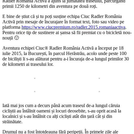
Radler România Activă a ajuns la jumătatea traseului, parcurgând
primii 1250 de kilometri din aventura pe două roți.
E bine de știut că și tu poți susține echipa Ciuc Radler România
Activă prin mesaje de încurajare în format text, foto sau video pe
platforma
https://www.ciucpremium.ro/radler.2015.romaniaactiva
.
Pentru orice tip de sustinere ai șansa să fii premiat cu o bicicletă nou-
nouță 🙂
Aventura echipei Ciuc® Radler România Activă a început pe 18
iulie 2015, la București, în parcul Herăstrău, acolo unde peste 100
de biciliști li s-au alăturat pentru a-i încuraja de-a lungul primilor 30
de kilometri ai traseului lor.
Iată mai jos cum a decurs până acum traseul de-a lungul căruia
cicliștii au întâlnit oameni și locuri deosebite, s-au oprit acasă la
localnici și s-au întâlnit cu alți cicliști atât din țară cât și din
străinătate.
Drumul nu a fost întotdeauna fără peripeții. În primele zile ale