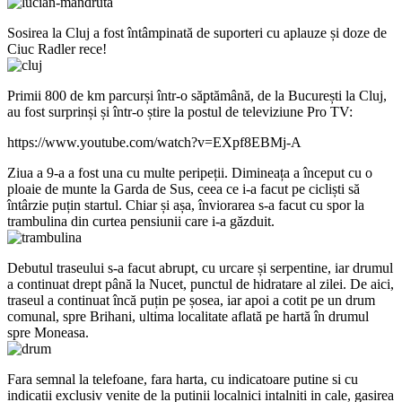
Sosirea la Cluj a fost întâmpinată de suporteri cu aplauze și doze de
Ciuc Radler rece!
Primii 800 de km parcurși într-o săptămână, de la București la Cluj,
au fost surprinși și într-o știre la postul de televiziune Pro TV:
https://www.youtube.com/watch?v=EXpf8EBMj-A
Ziua a 9-a a fost una cu multe peripeții. Dimineața a început cu o
ploaie de munte la Garda de Sus, ceea ce i-a facut pe cicliști să
întârzie puțin startul. Chiar și așa, înviorarea s-a facut cu spor la
trambulina din curtea pensiunii care i-a găzduit.
Debutul traseului s-a facut abrupt, cu urcare și serpentine, iar drumul
a continuat drept până la Nucet, punctul de hidratare al zilei. De aici,
traseul a continuat încă puțin pe șosea, iar apoi a cotit pe un drum
comunal, spre Brihani, ultima localitate aflată pe hartă în drumul
spre Moneasa.
Fara semnal la telefoane, fara harta, cu indicatoare putine si cu
indicatii exclusiv venite de la putinii localnici intalniti in cale, gasirea