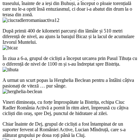
traseului, înainte de a ieși din Buhuși, a început o ploaie torențială
care nu le-a oprit însă entuziasmul, ci doar i-a abatut din drum la o
terasa din zonă.
După primii 400 de kilometri parcurși din lămâie și 510 metri
diferență de nivel, au ajuns la barajul Bicaz și la lacul de acumulare
Izvorul Muntelui.
În ziua a 6-a, grupul de cicliști a început urcarea prin Pasul Tihuța cu
o diferență de nivel de 1100 m și s-au îndreptat spre Bistrița.
A urmat un scurt popas la Herghelia Beclean pentru a întâlni câțiva
pasionați de viteză … pur sânge.
Vineri dimineața, cu forțe împrospătate la Bistrița, echipa Ciuc
Radler România Activă a pornit în ritm alert, împreună cu câțiva
cicliști din oraș, spre Dej, punctul de hidratare al zilei.
Chiar înainte de Dej, grupul de cicliști a fost întampinat de un
suporter fervent al României Active, Lucian Mîndruță, care s-a
alăturat grupului pe doua roți până la Cluj.