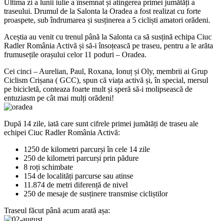
Ultima zi a lunii iulie a însemnat și atingerea primei jumătăți a
traseului. Drumul de la Salonta la Oradea a fost realizat cu forte
proaspete, sub îndrumarea și susținerea a 5 cicliști amatori orădeni.
Aceștia au venit cu trenul până la Salonta ca să susțină echipa Ciuc
Radler România Activă și să-i însoțească pe traseu, pentru a le arăta
frumusețile orașului celor 11 poduri – Oradea.
Cei cinci – Aurelian, Paul, Roxana, Ionuț și Oly, membrii ai Grup
Ciclism Crișana ( GCC), spun că viața activă și, în special, mersul
pe bicicletă, conteaza foarte mult și speră să-i molipsească de
entuziasm pe cât mai mulți orădeni!
După 14 zile, iată care sunt cifrele primei jumătăți de traseu ale
echipei Ciuc Radler România Activă:
1250 de kilometri parcurși în cele 14 zile
250 de kilometri parcurși prin pădure
8 roți schimbate
154 de localități parcurse sau atinse
11.874 de metri diferență de nivel
250 de mesaje de susținere transmise cicliștilor
Traseul făcut până acum arată așa: