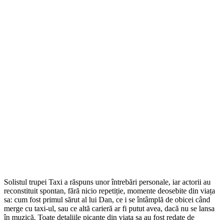
Solistul trupei Taxi a răspuns unor întrebări personale, iar actorii au
reconstituit spontan, fără nicio repetiție, momente deosebite din viața
sa: cum fost primul sărut al lui Dan, ce i se întâmplă de obicei când
merge cu taxi-ul, sau ce altă carieră ar fi putut avea, dacă nu se lansa
în muzică. Toate detaliile picante din viața sa au fost redate de