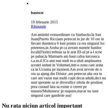
basescu
19 februarie 2015
Răspunde
Am amintiri extraordinare cu Starbucks:la San
Juan(Puerto Rico)am petrecut in jur de 10 ore in
fiecare duminica 6 luni pentru ca era singurul loc
prietenos,in Aruba pt ca aveam numele banilor
locali(Florin) trebuia sa le arat ID-ul pt a-l scrie
pe pahar,la Marmaris am baut cafea turceasca
s.a.m.d.!Cu atat mai mult m-a uluit amplasarea
acestei unitati in Voluntari,intr-o zona care arata
ca in Ucraina pe moment.Am avut nevoie de o
ora sa ajung din Dristor ,am petrecut alta ora in
care am vazut mai multi copii decat adulti,deci nu
sunt sperante sa se diversifice oferta de produse
prea curand fara sa existe o cerere pe
masura!Multumesc pt raspuns,macar nu sunt
singurul care gandeste asa!
Nu rata niciun articol important