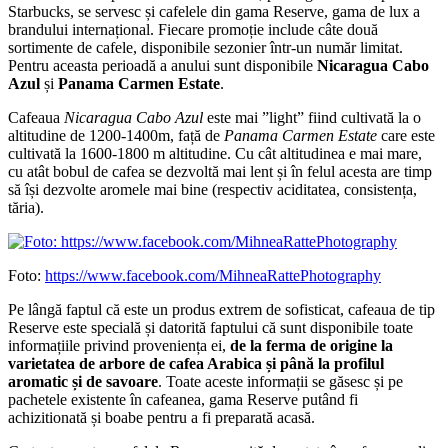
Starbucks, se servesc și cafelele din gama Reserve, gama de lux a
brandului internațional. Fiecare promoție include câte două
sortimente de cafele, disponibile sezonier într-un număr limitat.
Pentru aceasta perioadă a anului sunt disponibile
Nicaragua Cabo
Azul
și
Panama Carmen Estate
.
Cafeaua
Nicaragua Cabo Azul
este mai ”light” fiind cultivată la o
altitudine de 1200-1400m, față de
Panama Carmen Estate
care este
cultivată la 1600-1800 m altitudine. Cu cât altitudinea e mai mare,
cu atât bobul de cafea se dezvoltă mai lent și în felul acesta are timp
să își dezvolte aromele mai bine (respectiv aciditatea, consistența,
tăria).
Foto:
https://www.facebook.com/MihneaRattePhotography
Pe lângă faptul că este un produs extrem de sofisticat, cafeaua de tip
Reserve este specială și datorită faptului că sunt disponibile toate
informațiile privind proveniența ei,
de la ferma de origine la
varietatea de arbore de cafea Arabica și până la profilul
aromatic și de savoare
. Toate aceste informații se găsesc și pe
pachetele existente în cafeanea, gama Reserve putând fi
achizitionată și boabe pentru a fi preparată acasă.