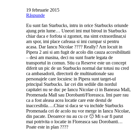
19 februarie 2015
Răspunde
Eu sunt fan Starbucks, intru in orice Starbucks oriunde
ajung prin lume… Uneori imi mut biroul in Starbucks
chiar daca e forfota si zgomot, ma simt extraordinar,si
am spor, imi place cafeaua si imi cumpar si pentru
acasa. Dar Iancu Nicolae ???? Really? Am locuit in
Pipera 2 ani si am fugit de acolo din cauza accesibilitatii
– desi am masina, deci nu sunt foarte legata de
transportul in comun. Stiu ca Reserve este un concept
diferit un pic de un Starbucks normal dar totusi nu cred
ca ambasadorii, directorii de multinationale sau
personajele care locuiesc in Pipera sunt target-ul
principal Starbucks. Iar cei din sediile din nordul
capitalei nu se duc pe Iancu Nicolae ci in Baneasa Mall,
Promenada Mall sau Dorobanti/Floreasca. Imi pare rau
ca a fost aleasa acea locatie care este destul de
inaccesibila….Chiar si daca se va inchide Starbucks
Promenada cei de acolo nu vor merge in Iancu Nicolae,
din pacate. Deoarece nu au cu ce 🙁 Mi s-ar fi parut
mai potrivita o locatie in Floreasca sau Dorobanti…
Poate este in plan ????