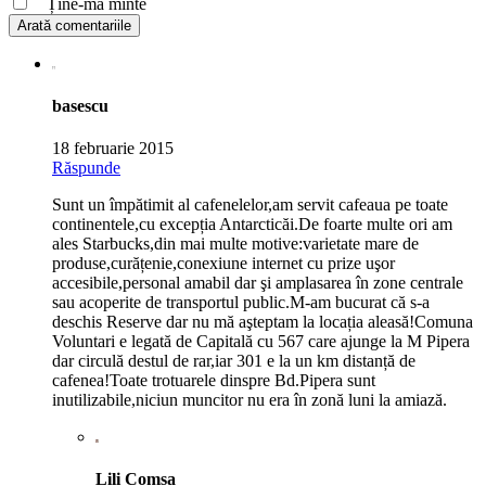
Ține-mă minte
Arată comentariile
basescu
18 februarie 2015
Răspunde
Sunt un împătimit al cafenelelor,am servit cafeaua pe toate
continentele,cu excepția Antarcticăi.De foarte multe ori am
ales Starbucks,din mai multe motive:varietate mare de
produse,curățenie,conexiune internet cu prize uşor
accesibile,personal amabil dar şi amplasarea în zone centrale
sau acoperite de transportul public.M-am bucurat că s-a
deschis Reserve dar nu mă aşteptam la locația aleasă!Comuna
Voluntari e legată de Capitală cu 567 care ajunge la M Pipera
dar circulă destul de rar,iar 301 e la un km distanță de
cafenea!Toate trotuarele dinspre Bd.Pipera sunt
inutilizabile,niciun muncitor nu era în zonă luni la amiază.
Lili Comsa