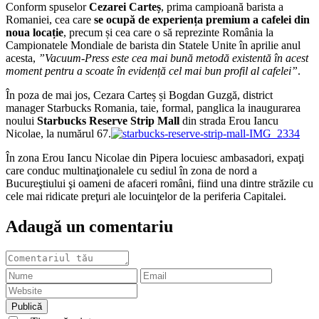
Conform spuselor
Cezarei Carteș
, prima campioană barista a
Romaniei, cea care
se ocupă de experiența premium a cafelei din
noua locație
, precum și cea care o să reprezinte România la
Campionatele Mondiale de barista din Statele Unite în aprilie anul
acesta,
”Vacuum-Press este cea mai bună metodă existentă în acest
moment pentru a scoate în evidență cel mai bun profil al cafelei”
.
În poza de mai jos, Cezara Carteș și Bogdan Guzgă, district
manager Starbucks Romania, taie, formal, panglica la inaugurarea
noului
Starbucks Reserve Strip Mall
din strada Erou Iancu
Nicolae, la numărul 67.
În zona Erou Iancu Nicolae din Pipera locuiesc ambasadori, expaţi
care conduc multinaţionalele cu sediul în zona de nord a
Bucureştiului şi oameni de afaceri români, fiind una dintre străzile cu
cele mai ridicate preţuri ale locuinţelor de la periferia Capitalei.
Adaugă un comentariu