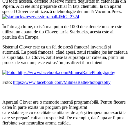
Cu toate acestea, cafelele Reserve merită degustate în cafeneaua din
Pipera. Aici ele sunt preparate chiar în fața clientului, la un aparat
special Clover ce utilizează o tehnologie denumită Vacuum-Press.
În întreaga lume, există mai puțin de 1000 de cafenele în care este
utilizat un aparat de tip Clover, iar la Starbucks, acesta este al
patrulea din Europa.
Sistemul Clover este ca un fel de presă franceză inversată și
automată. La presă franceză, când apeși, zațul rămâne jos iar cafeaua
la suprafață. La Clover, zațul iese la suprafață iar cafeaua, printr-un
proces de vacuum, este extrasă în jos direct în recipient.
Foto:
https://www.facebook.com/MihneaRattePhotography
Aparatul Clover are o memorie internă programabilă. Pentru fiecare
cafea în parte există un program pre-înregistrat
care stabilește cu exactitate cantitatea de apă și temperatura exactă la
care se prepară cafeaua respectivă. De exemplu, dacă apa ar fi prea
fierbinte s-ar neutraliza aroma cafelei.