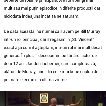
departe de rolurile principale. A avut apariții mai
mult sau mai puţin episodice în diferite producții dar
niciodată îndeajuns încât să ne săturăm.
De data aceasta, nu numai că îl avem pe Bill Murray
într-un rol principal, dar îl regăsim în „St. Vincent”
exact așa cum îl așteptam, într-un rol mai mult decât
generos. În plus, îl descoperim pe tânărul actor de
doar 12 ani, Jaeden Lieberher, care completează,
alături de Murray, unul din cele mai bune cupluri de
pe marele ecran din ultima vreme.