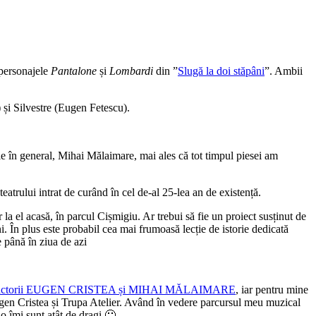
 personajele
Pantalone
și
Lombardi
din ”
Slugă la doi stăpâni
”. Ambii
 și Silvestre (Eugen Fetescu).
e în general, Mihai Mălaimare, mai ales că tot timpul piesei am
teatrului intrat de curând în cel de-al 25-lea an de existență.
r la el acasă, în parcul Cișmigiu. Ar trebui să fie un proiect susținut de
ăini. În plus este probabil cea mai frumoasă lecție de istorie dedicată
 până în ziua de azi
sc actorii EUGEN CRISTEA și MIHAI MĂLAIMARE
, iar pentru mine
ugen Cristea și Trupa Atelier. Având în vedere parcursul meu muzical
lo îmi sunt atât de dragi 🙂