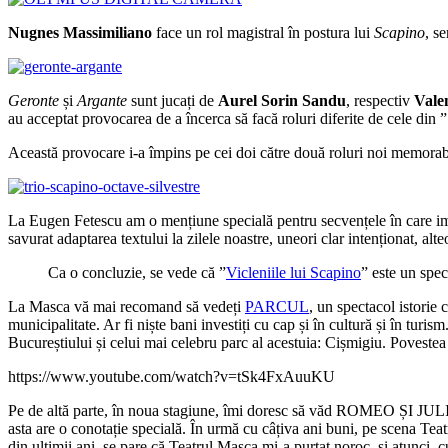
Nugnes Massimiliano
face un rol magistral în postura lui
Scapino
, s
Geronte
și
Argante
sunt jucați de
Aurel Sorin Sandu
, respectiv
Vale
au acceptat provocarea de a încerca să facă roluri diferite de cele din 
Această provocare i-a împins pe cei doi către două roluri noi memorabi
La Eugen Fetescu am o mențiune specială pentru secvențele în care imp
savurat adaptarea textului la zilele noastre, uneori clar intenționat, alt
Ca o concluzie, se vede că ”
Vicleniile lui Scapino
” este un spec
La Masca vă mai recomand să vedeți
PARCUL
, un spectacol istorie 
municipalitate. Ar fi niște bani investiți cu cap și în cultură și în turis
Bucureștiului și celui mai celebru parc al acestuia: Cișmigiu. Poveste
https://www.youtube.com/watch?v=tSk4FxAuuKU
Pe de altă parte, în noua stagiune, îmi doresc să văd ROMEO ȘI JUL
asta are o conotație specială. În urmă cu câțiva ani buni, pe scena T
din ultimii ani, se pare că Teatrul Masca mi-a purtat noroc, și atunci, 