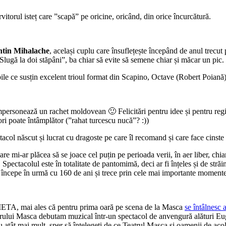
ervitorul isteț care ”scapă” pe oricine, oricând, din orice încurcătură.
ntin Mihalache
, același cuplu care însuflețește începând de anul trecut
”Slugă la doi stăpâni”, ba chiar să evite să semene chiar și măcar un pic.
le ce susțin excelent trioul format din Scapino, Octave (Robert Poiană)
ersonează un rachet moldovean 🙂 Felicitări pentru idee și pentru regi
eori poate întâmplător (”rahat turcescu nucă”? :))
tacol născut și lucrat cu dragoste pe care îl recomand și care face cinste 
care mi-ar plăcea să se joace cel puțin pe perioada verii, în aer liber, chia
m. Spectacolul este în totalitate de pantomimă, deci ar fi înțeles și de str
a începe în urmă cu 160 de ani și trece prin cele mai importante momente
IETA, mai ales că pentru prima oară pe scena de la Masca
se întâlne
eatrului Masca debutam muzical într-un spectacol de anvengură alături E
cu atât mai mult, sper să înțelegeți de ce Teatrul Masca și oamenii de aco