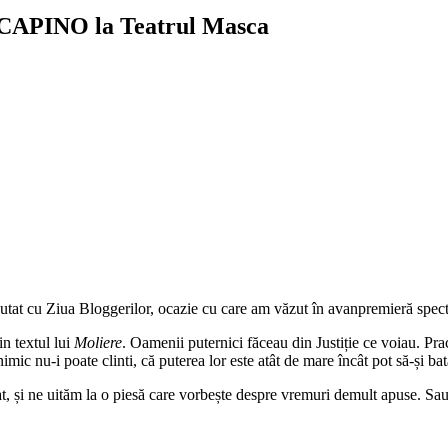
CAPINO la Teatrul Masca
a debutat cu Ziua Bloggerilor, ocazie cu care am văzut în avanpremie
in textul lui
Moliere
. Oamenii puternici făceau din Justiție ce voiau. Pract
nimic nu-i poate clinti, că puterea lor este atât de mare încât pot să-și bat
, și ne uităm la o piesă care vorbește despre vremuri demult apuse. Sau