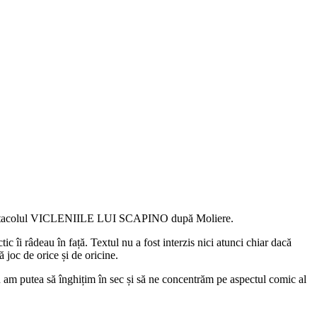
ră spectacolul VICLENIILE LUI SCAPINO după Moliere.
ic îi râdeau în față. Textul nu a fost interzis nici atunci chiar dacă
ă joc de orice și de oricine.
 am putea să înghițim în sec și să ne concentrăm pe aspectul comic al