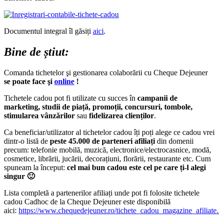
Documentul integral îl găsiți
aici
.
Bine de știut:
Comanda tichetelor şi gestionarea colaborării cu Cheque Dejeuner
se poate face şi
online
!
Tichetele cadou pot fi utilizate cu succes în
campanii de
marketing, studii de piață, promoții, concursuri, tombole,
stimularea vânzărilor
sau
fidelizarea clienților
.
Ca beneficiar/utilizator al tichetelor cadou îți poți alege ce cadou vrei
dintr-o listă de
peste 45.000 de parteneri afiliați
din domenii
precum: telefonie mobilă, muzică, electronice/electrocasnice, modă,
cosmetice, librării, jucării, decorațiuni, florării, restaurante etc. Cum
spuneam la început:
cel mai bun cadou este cel pe care ți-l alegi
singur 🙂
Lista completă a partenerilor afiliați unde pot fi folosite tichetele
cadou Cadhoc de la Cheque Dejeuner este disponibilă
aici:
https://www.chequedejeuner.ro/tichete_cadou_magazine_afiliate