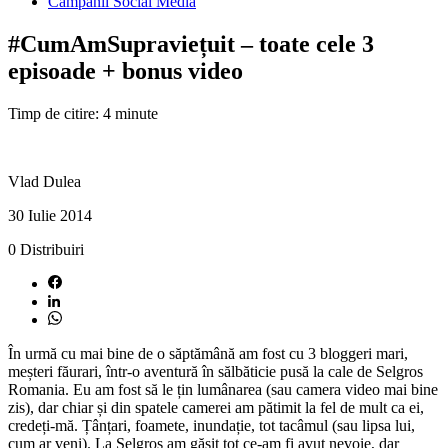
Campanii Social Media
#CumAmSupraviețuit – toate cele 3
episoade + bonus video
Timp de citire: 4 minute
Vlad Dulea
30 Iulie 2014
0
Distribuiri
În urmă cu mai bine de o săptămână am fost cu 3 bloggeri mari,
meșteri făurari, într-o aventură în sălbăticie pusă la cale de Selgros
Romania. Eu am fost să le țin lumânarea (sau camera video mai bine
zis), dar chiar și din spatele camerei am pătimit la fel de mult ca ei,
credeți-mă. Țânțari, foamete, inundație, tot tacâmul (sau lipsa lui,
cum ar veni). La Selgros am găsit tot ce-am fi avut nevoie, dar