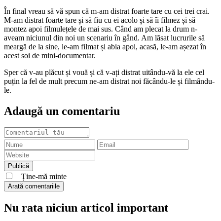
În final vreau să vă spun că m-am distrat foarte tare cu cei trei crai.
M-am distrat foarte tare și să fiu cu ei acolo și să îi filmez și să
montez apoi filmulețele de mai sus. Când am plecat la drum n-
aveam niciunul din noi un scenariu în gând. Am lăsat lucrurile să
meargă de la sine, le-am filmat și abia apoi, acasă, le-am așezat în
acest soi de mini-documentar.
Sper că v-au plăcut și vouă și că v-ați distrat uitându-vă la ele cel
puțin la fel de mult precum ne-am distrat noi
făcându-le
și filmându-
le.
Adaugă un comentariu
Ține-mă minte
Arată comentariile
Nu rata niciun articol important