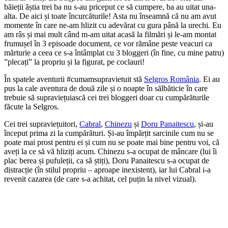
băieții ăștia trei ba nu s-au priceput ce să cumpere, ba au uitat una-
alta. De aici și toate încurcăturile! Asta nu înseamnă că nu am avut
momente în care ne-am hlizit cu adevărat cu gura până la urechi. Eu
am râs și mai mult când m-am uitat acasă la filmări și le-am montat
frumușel în 3 episoade document, ce vor rămâne peste veacuri ca
mărturie a ceea ce s-a întâmplat cu 3 bloggeri (în fine, cu mine patru)
”plecați” la propriu și la figurat, pe coclauri!
În spatele aventurii #cumamsupravietuit stă
Selgros România
. Ei au
pus la cale aventura de două zile și o noapte în sălbăticie în care
trebuie să supraviețuiască cei trei bloggeri doar cu cumpărăturile
făcute la Selgros.
Cei trei supraviețuitori,
Cabral
,
Chinezu
și
Doru Panaitescu
, și-au
început prima zi la cumpărături. Și-au împărțit sarcinile cum nu se
poate mai prost pentru ei și cum nu se poate mai bine pentru voi, că
aveți la ce să vă hliziți acum. Chinezu s-a ocupat de mâncare (lui îi
plac berea și pufuleții, ca să știți), Doru Panaitescu s-a ocupat de
distracție (în stilul propriu – aproape inexistent), iar lui Cabral i-a
revenit cazarea (de care s-a achitat, cel puțin la nivel vizual).