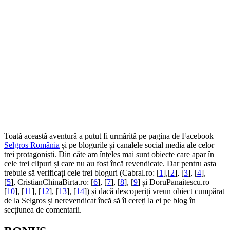
Toată această aventură a putut fi urmărită pe pagina de Facebook
Selgros România
și pe blogurile și canalele social media ale celor
trei protagoniști. Din câte am înțeles mai sunt obiecte care apar în
cele trei clipuri și care nu au fost încă revendicate. Dar pentru asta
trebuie să verificați cele trei bloguri (Cabral.ro: [
1
],[
2
], [
3
], [
4
],
[
5
], CristianChinaBirta.ro: [
6
], [
7
], [
8
], [
9
] și DoruPanaitescu.ro
[
10
], [
11
], [
12
], [
13
], [
14
]) și dacă descoperiți vreun obiect cumpărat
de la Selgros și nerevendicat încă să îl cereți la ei pe blog în
secțiunea de comentarii.