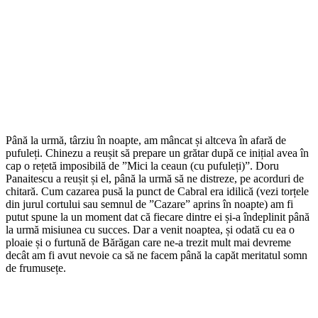
Până la urmă, târziu în noapte, am mâncat și altceva în afară de
pufuleți. Chinezu a reușit să prepare un grătar după ce inițial avea în
cap o rețetă imposibilă de ”Mici la ceaun (cu pufuleți)”. Doru
Panaitescu a reușit și el, până la urmă să ne distreze, pe acorduri de
chitară. Cum cazarea pusă la punct de Cabral era idilică (vezi torțele
din jurul cortului sau semnul de ”Cazare” aprins în noapte) am fi
putut spune la un moment dat că fiecare dintre ei și-a îndeplinit până
la urmă misiunea cu succes. Dar a venit noaptea, și odată cu ea o
ploaie și o furtună de Bărăgan care ne-a trezit mult mai devreme
decât am fi avut nevoie ca să ne facem până la capăt meritatul somn
de frumusețe.