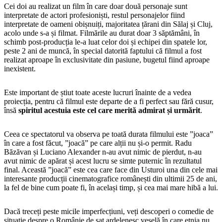
Cei doi au realizat un film în care doar două personaje sunt
interpretate de actori profesioniști, restul personajelor fiind
interpretate de oameni obișnuiți, majoritatea țărani din Sălaj și Cluj,
acolo unde s-a și filmat. Filmările au durat doar 3 săptămâni, în
schimb post-producția le-a luat celor doi și echipei din spatele lor,
peste 2 ani de muncă, în special datorită faptului că filmul a fost
realizat aproape în exclusivitate din pasiune, bugetul fiind aproape
inexistent.
Este important de știut toate aceste lucruri înainte de a vedea
proiecția, pentru că filmul este departe de a fi perfect sau fără cusur,
însă
spiritul acestuia este cel care merită admirat și urmărit
.
Ceea ce spectatorul va observa pe toată durata filmului este ”joaca”
în care a fost făcut, ”joacă” pe care alții nu și-o permit. Radu
Băzăvan și Luciano Alexander n-au avut nimic de pierdut, n-au
avut nimic de apărat și acest lucru se simte puternic în rezultatul
final. Această ”joacă” este cea care face din Usturoi una din cele mai
interesante producții cinematografice românești din ultimii 25 de ani,
la fel de bine cum poate fi, în același timp, și cea mai mare hibă a lui.
Dacă treceți peste micile imperfecțiuni, veți descoperi o comedie de
situație despre o Românie de sat ardelenesc veselă în care etnia nu