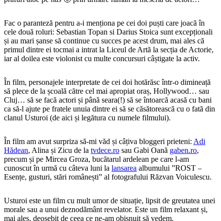
Fac o paranteză pentru a-i menționa pe cei doi puști care joacă în
cele două roluri: Sebastian Topan si Darius Stoica sunt excepționali
și au mari șanse să continue cu succes pe acest drum, mai ales că
primul dintre ei tocmai a intrat la Liceul de Artă la secția de Actorie,
iar al doilea este violonist cu multe concursuri câștigate la activ.
În film, personajele interpretate de cei doi hotărăsc într-o dimineață
să plece de la școală către cel mai apropiat oraș, Hollywood… sau
Cluj… să se facă actori și până seara(!) să se întoarcă acasă cu bani
ca să-l ajute pe fratele unuia dintre ei să se căsătorească cu o fată din
clanul Usturoi (de aici și legătura cu numele filmului).
În film am avut surpriza să-mi văd și câțiva bloggeri prieteni:
Adi
Hădean
, Alina și Zicu de la
tvdece.ro
sau Gabi Oană
gaben.ro
,
precum și pe Mircea Groza, bucătarul ardelean pe care l-am
cunoscut în urmă cu câteva luni la
lansarea
albumului ”ROST –
Esențe, gusturi, stări românești”
al fotografului Răzvan Voiculescu.
Usturoi este un film cu mult umor de situație, lipsit de greutatea unei
morale sau a unui deznodământ revelator. Este un film relaxant și,
mai ales, deosebit de ceea ce ne-am obișnuit să vedem.