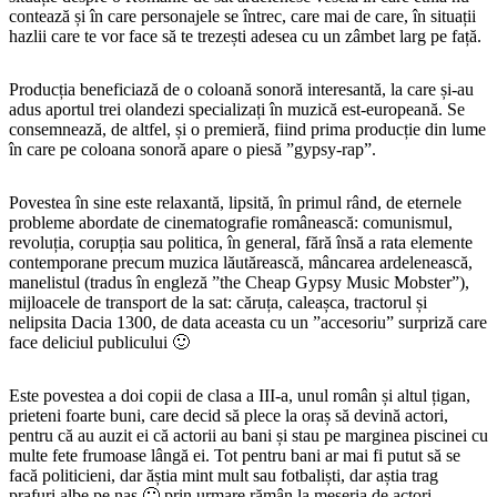
contează și în care personajele se întrec, care mai de care, în situații
hazlii care te vor face să te trezești adesea cu un zâmbet larg pe față.
Producția beneficiază de o coloană sonoră interesantă, la care și-au
adus aportul trei olandezi specializați în muzică est-europeană. Se
consemnează, de altfel, și o premieră, fiind prima producție din lume
în care pe coloana sonoră apare o piesă ”gypsy-rap”.
Povestea în sine este relaxantă, lipsită, în primul rând, de eternele
probleme abordate de cinematografie românească: comunismul,
revoluția, corupția sau politica, în general, fără însă a rata elemente
contemporane precum muzica lăutărească, mâncarea ardelenească,
manelistul (tradus în engleză ”the Cheap Gypsy Music Mobster”),
mijloacele de transport de la sat: căruța, caleașca, tractorul și
nelipsita Dacia 1300, de data aceasta cu un ”accesoriu” surpriză care
face deliciul publicului 🙂
Este povestea a doi copii de clasa a III-a, unul român și altul țigan,
prieteni foarte buni, care decid să plece la oraș să devină actori,
pentru că au auzit ei că actorii au bani și stau pe marginea piscinei cu
multe fete frumoase lângă ei. Tot pentru bani ar mai fi putut să se
facă politicieni, dar ăștia mint mult sau fotbaliști, dar aștia trag
prafuri albe pe nas 🙂 prin urmare rămân la meseria de actori…