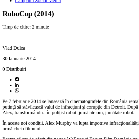
Campanii Social Media
RoboCop (2014)
Timp de citire: 2 minute
Vlad Dulea
30 Ianuarie 2014
0
Distribuiri
Pe 7 februarie 2014 se lansează în cinematografele din România remake-
putinţă să stăvilească valul de infracţiuni şi corupţie din Detroit. După
Alex, transformându-l în polițist robot: jumătate om, jumătate robot.
În aceste noi condiții, Alex Murphy va lupta împotriva infracționalității
urmă cheia filmului.