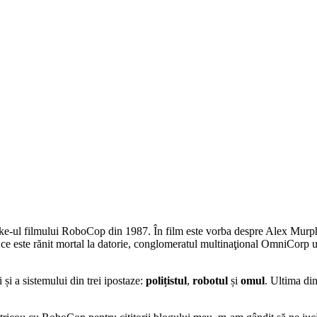
ul filmului RoboCop din 1987. În film este vorba despre Alex Murphy, un
 ce este rănit mortal la datorie, conglomeratul multinaţional OmniCorp uti
 și a sistemului din trei ipostaze:
polițistul
,
robotul
și
omul
. Ultima din