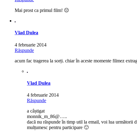
Mai prost ca primul film! 😐
Vlad Dulea
4 februarie 2014
Răspunde
acum fac tragerea la sorți. chiar în aceste momente filmez extra
Vlad Dulea
4 februarie 2014
Răspunde
a câștigat
monnik_m_86@…..
dacă nu răspunde în timp util la email, voi lua următorii di
mulțumesc pentru participare 🙂