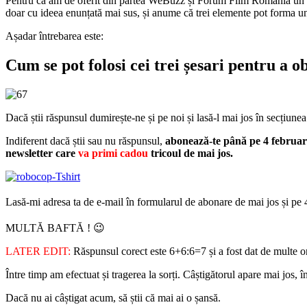
Pentru că am de oferit din partea WeBuzz și Forum Film România un tri
doar cu ideea enunțată mai sus, și anume că trei elemente pot forma un
Așadar întrebarea este:
Cum se pot folosi cei trei șesari pentru a o
Dacă știi răspunsul dumirește-ne și pe noi și lasă-l mai jos în secțiune
Indiferent dacă știi sau nu răspunsul,
abonează-te până pe 4 februarie
newsletter care
va primi cadou
tricoul de mai jos.
Lasă-mi adresa ta de e-mail în formularul de abonare de mai jos și pe 
MULTĂ BAFTĂ ! 😉
LATER EDIT:
Răspunsul corect este 6+6:6=7 și a fost dat de multe or
Între timp am efectuat și tragerea la sorți. Câștigătorul apare mai jos, î
Dacă nu ai câștigat acum, să știi că mai ai o șansă.