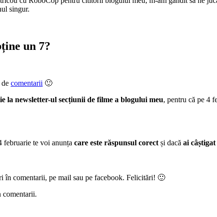
cou cu RoboCop pentru cititorii blogului meu, m-am gândit să ne jucăm 
ul singur.
bține un 7?
a de
comentarii
🙂
 la newsletter-ul secțiunii de filme a blogului meu
, pentru că pe 4 f
4 februarie te voi anunța
care este răspunsul corect
și dacă
ai câștigat
i în comentarii, pe mail sau pe facebook. Felicitări! 🙂
n comentarii.