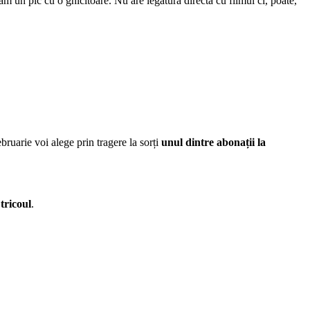
un pic cu o ghicitoare. Nu are legătură directă cu filmul ci, poate,
ebruarie voi alege prin tragere la sorți
unul dintre abonații la
 tricoul
.