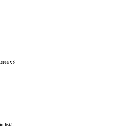
gerea 🙂
n listă.