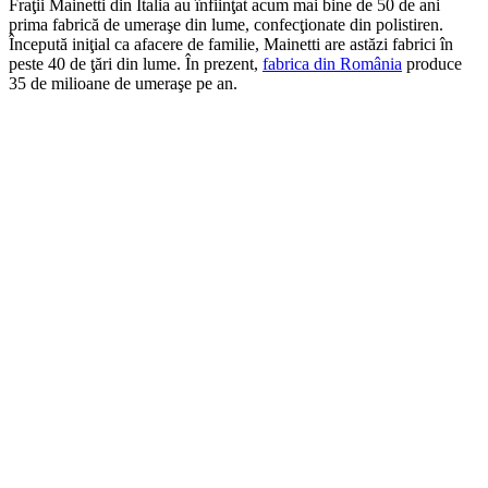
Fraţii Mainetti din Italia au înfiinţat acum mai bine de 50 de ani
prima fabrică de umeraşe din lume, confecţionate din polistiren.
Începută iniţial ca afacere de familie, Mainetti are astăzi fabrici în
peste 40 de ţări din lume. În prezent,
fabrica din România
produce
35 de milioane de umeraşe pe an.