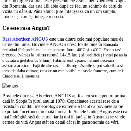
tur. Gheorghe Budrală este președintele Asociației Aberdeen Angus
din Romania, dar asta afli abia după ce faci un schimb de cărți de
vizită cu dânsul. Până atunci ți se înfățișează ca un om simplu,
modest și care își iubește meseria.
Ce este rasa Angus?
Rasa Aberdeen ANGUS
este una dintre cele mai populare rase de
carne din lume. Bovinele ANGUS cresc foarte bine în
Romania
rezistând fără probleme la temperaturi
între -40°C și +40°C
. Este o rasă
recoce (vârsta la prima montă 14-15 luni) și p
p
rolifică (1 vițel pe an la
o durată a gestației de 9 luni). Fătările sunt ușoare, nefiind necesară
asistarea acestora. Față de alte rase nu distrug pășunile și
pot valorifica si
iarba de slaba calitate, ceea ce nu este posibil cu rasele franceze, cum ar fi
Charolaise, Limousine.
Bovinele din rasa Aberdeen ANGUS au fost crescute pentru prima
dată în Scoția în jurul anului 1870. Capacitatea acestei rase de a
rezista în condiții meteorologice extreme a făcut ca bovinele să fie
exportate încet-încet în toată lumea. În Statele Unite, Angus este cea
mai îndrăgită rasă de carne, iar la noi în țară și în Australia se vinde
carnea de vită Angus atât en detail cât și în gastronomia de vârf.