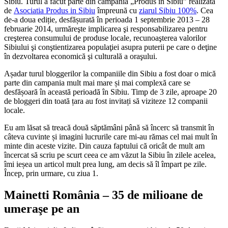
Sibiu. Turul a făcut parte din campania „Produs in Sibiu” realizată
de
Asociatia Produs in Sibiu
împreună cu
ziarul Sibiu 100%
. Cea
de-a doua ediție, desfășurată în perioada 1 septembrie 2013 – 28
februarie 2014, urmăreşte implicarea şi responsabilizarea pentru
creşterea consumului de produse locale, recunoaşterea valorilor
Sibiului şi conştientizarea populaţiei asupra puterii pe care o deţine
în dezvoltarea economică şi culturală a oraşului.
Așadar turul bloggerilor la companiile din Sibiu a fost doar o mică
parte din campania mult mai mare și mai complexă care se
desfășoară în această perioadă în Sibiu. Timp de 3 zile, aproape 20
de bloggeri din toată țara au fost invitați să viziteze 12 companii
locale.
Eu am lăsat să treacă două săptămâni până să încerc să transmit în
câteva cuvinte și imagini lucrurile care mi-au rămas cel mai mult în
minte din aceste vizite. Din cauza faptului că oricât de mult am
încercat să scriu pe scurt ceea ce am văzut la Sibiu în zilele acelea,
îmi ieșea un articol mult prea lung, am decis să îl împart pe zile.
Încep, prin urmare, cu ziua 1.
Mainetti România – 35 de milioane de
umeraşe pe an