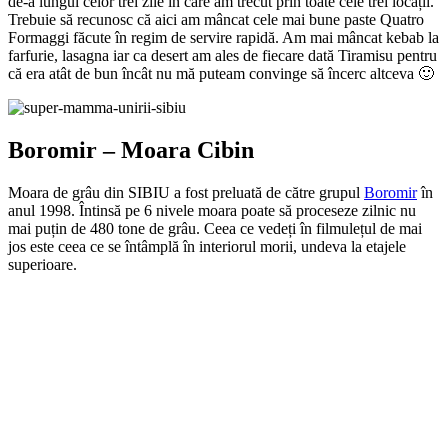
de-a lungul celor trei zile în care am trecut prin toate cele trei locații.
Trebuie să recunosc că aici am mâncat cele mai bune paste Quatro
Formaggi făcute în regim de servire rapidă. Am mai mâncat kebab la
farfurie, lasagna iar ca desert am ales de fiecare dată Tiramisu pentru
că era atât de bun încât nu mă puteam convinge să încerc altceva 🙂
Boromir – Moara Cibin
Moara de grâu din SIBIU a fost preluată de către grupul
Boromir
în
anul 1998. Întinsă pe 6 nivele moara poate să proceseze zilnic nu
mai puțin de 480 tone de grâu. Ceea ce vedeți în filmulețul de mai
jos este ceea ce se întâmplă în interiorul morii, undeva la etajele
superioare.