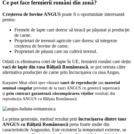
Ce pot face fermierii români din zonă?
Creșterea de bovine ANGUS
poate fi o oportunitate interesantă
pentru:
Fermele de lapte care doresc să treacă pe pășunat și producție
de carne.
Proprietari de terenuri agricole care doresc să integreze
creșterea de bovine de carne.
Proprietari de pășuni care nu cultivă terenul.
Odată cu eliminarea cotei de lapte în UE, fermierii români care dețin
vaci de lapte din rasa Bălțată Românească
, se pot orienta către
alternativa producției de carne prin încrucișarea cu rasa Angus.
Karpaten Meat oferă spre vânzare
tauri de reproducție
sau
material
seminal congelat
provenit de la tauri ANGUS cu genetică superioară
și
prin contract garantează răscumpărarea vițeilor
rezultați din
reproducția ANGUS cu Bălțata Românească.
La prima generație, metisul rezultat prin
încrucișarea dintre taur
ANGUS cu Bălțată Românească
preia foarte multe din
caracteristicile Angusului. Este rezistent la temperaturi extreme, se