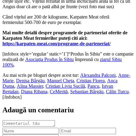
crește ușor etc. Vițelul rezultat în urma încrucișării arată la fel ca un
Angus doar că are o pată albă pe frunte (vezi foto mai sus)
Când vițelul are 200 de kilograme, Karpaten Meat oferă
fermierului 500-700 de euro pe exemplar.
Mai multe detalii despre programele de parteneriat oferite de
Karpaten Meat fermierilor puteți citi aici:
https://karpaten-meat.com/programe-de-parteneriat/
[infobox style=’regular’ static=’1′]“Produs în Sibiu” este o campanie
realizată de
Asociaţia Produs în Sibiu
împreună cu
ziarul Sibiu
100%
.
Au mai scris pe bloguri despre acest tur:
Alexandra Palconi
,
Anne-
Marie
,
Denisa Bârgău
,
Manuel Cheţa
,
Cristian Florea
,
Anca
Duma
,
Alina Massier
,
Cristian Liviu Sucilă
,
Pancu
,
Istvan
Bertalan
,
Diana Ribana,
CeMerită
,
Sebastian Bârgău
,
Călin Turcu
.
[/infobox]
Adaugă un comentariu