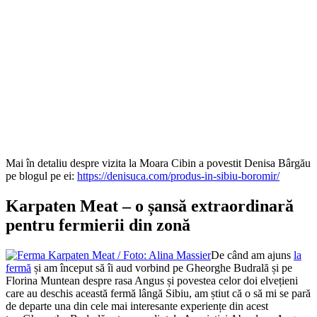
Mai în detaliu despre vizita la Moara Cibin a povestit Denisa Bârgău
pe blogul pe ei:
https://denisuca.com/produs-in-sibiu-boromir/
Karpaten Meat – o șansă extraordinară
pentru fermierii din zonă
De când am ajuns
la
fermă
și am început să îi aud vorbind pe Gheorghe Budrală și pe
Florina Muntean despre rasa Angus și povestea celor doi elvețieni
care au deschis această fermă lângă Sibiu, am știut că o să mi se pară
de departe una din cele mai interesante experiențe din acest