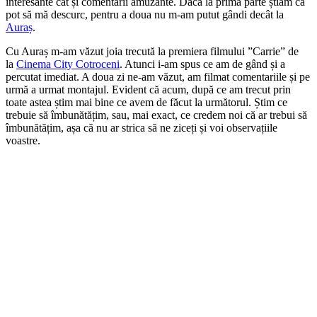
interesante cât și comentarii amuzante. Dacă la prima parte știam că
pot să mă descurc, pentru a doua nu m-am putut gândi decât la
Auraș
.
Cu Auraș m-am văzut joia trecută la premiera filmului ”Carrie” de
la
Cinema City Cotroceni
. Atunci i-am spus ce am de gând și a
percutat imediat. A doua zi ne-am văzut, am filmat comentariile și pe
urmă a urmat montajul. Evident că acum, după ce am trecut prin
toate astea știm mai bine ce avem de făcut la următorul. Știm ce
trebuie să îmbunătățim, sau, mai exact, ce credem noi că ar trebui să
îmbunătățim, așa că nu ar strica să ne ziceți și voi observațiile
voastre.