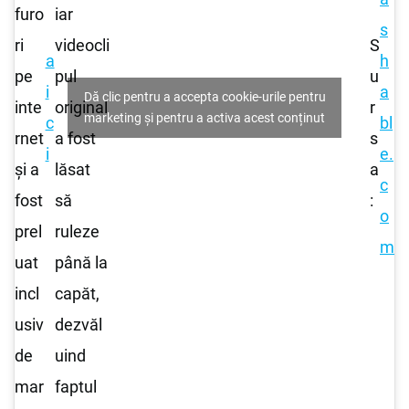
furo
iar
s
ri
videocli
S
a
h
pe
pul
u
i
a
Dă clic pentru a accepta cookie-urile pentru
inte
original
r
marketing și pentru a activa acest conținut
c
bl
rnet
a fost
s
i
e.
și a
lăsat
a
c
fost
să
:
o
prel
ruleze
m
uat
până la
incl
capăt,
usiv
dezvăl
de
uind
mar
faptul