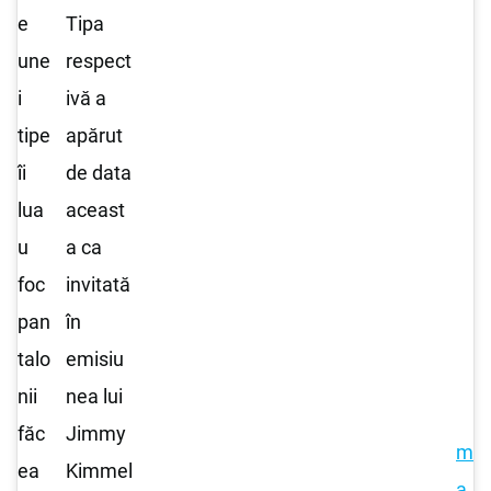
e
Tipa
une
respect
i
ivă a
tipe
apărut
îi
de data
lua
aceast
u
a ca
foc
invitată
pan
în
talo
emisiu
nii
nea lui
făc
Jimmy
m
ea
Kimmel
a