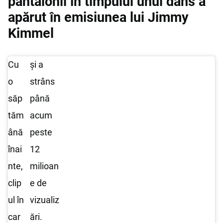
pantalonii în timpului unui dans a
apărut în emisiunea lui Jimmy
Kimmel
Cu
și a
o
strâns
săp
până
tăm
acum
ână
peste
înai
12
nte,
milioan
clip
e de
ul în
vizualiz
car
ări.