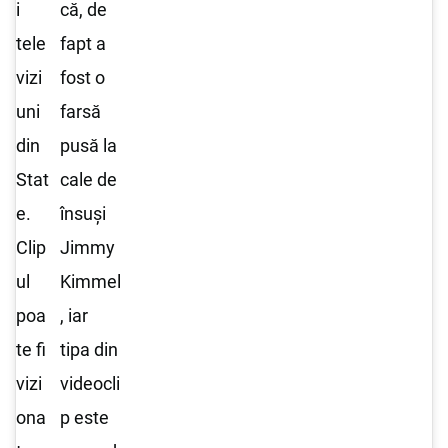
i
că, de
tele
fapt a
vizi
fost o
uni
farsă
din
pusă la
Stat
cale de
e.
însuși
Clip
Jimmy
ul
Kimmel
poa
, iar
te fi
tipa din
vizi
videocli
ona
p este