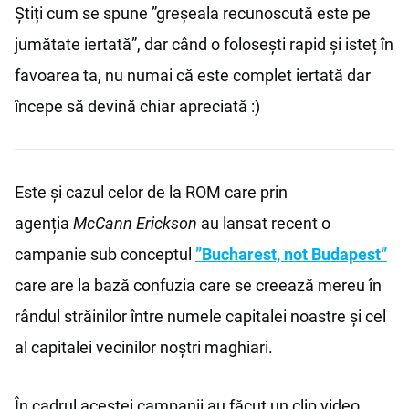
Știți cum se spune ”greșeala recunoscută este pe
jumătate iertată”, dar când o folosești rapid și isteț în
favoarea ta, nu numai că este complet iertată dar
începe să devină chiar apreciată :)
Este și cazul celor de la ROM care prin
agenția
McCann Erickson
au lansat recent o
campanie sub conceptul
”Bucharest, not Budapest”
care are la bază confuzia care se creează mereu în
rândul străinilor între numele capitalei noastre și cel
al capitalei vecinilor noștri maghiari.
În cadrul acestei campanii au făcut un clip video