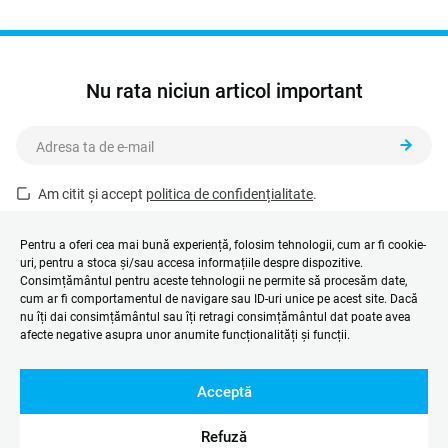
Nu rata niciun articol important
Am citit și accept
politica de confidențialitate
.
Acest formular este protejat de reCAPTCHA și se aplică
Politica de
confidențialitate
și
Termenii și condițiile
Google.
Pentru a oferi cea mai bună experiență, folosim tehnologii, cum ar fi cookie-
uri, pentru a stoca și/sau accesa informațiile despre dispozitive.
Consimțământul pentru aceste tehnologii ne permite să procesăm date,
cum ar fi comportamentul de navigare sau ID-uri unice pe acest site. Dacă
nu îți dai consimțământul sau îți retragi consimțământul dat poate avea
afecte negative asupra unor anumite funcționalități și funcții.
Acceptă
Refuză