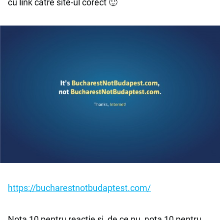
cu link către site-ul corect 🙂
https://bucharestnotbudaptest.com/
Nota 10 pentru reacție și, de ce nu, nota 10 pentru