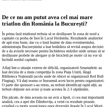
De ce nu am putut avea cel mai mare
triatlon din România la București?
În prima fază triatlonul trebuia să se desfășoare în zona de nord a
capitalei cu proba de înot în Lacul Herăstrău. Rezultatele analizelor
de apă erau bune, dar cu o lună înainte de data evenimentului,
administrația Bucureștiului a luat hotărârea să revină asupra deciziei
de a da avizele necesare pentru închiderea străzilor unde urmau să se
desfășoare probele de alergare și de bicicletă pe motiv că nu vor să
închidă nordul capitalei.
Aflați într-o situație extrem de dificilă, organizatorii Smartatletic au
luat decizia de a muta competiția în zona Piața Unirii, lângă
Biblioteca Națională (acolo unde de obicei se organizează Red Bull
Flugtag). Vă dați seama ce înseamnă acest lucru pentru organizatori.
O parte din sponsori s-au retras, au trebuit identificați rapid alții, au
trebuit obținute noi avize și toate acestea în 2-3 săptămâni.
Din păcate, de data aceasta nu un aviz a lipsit, ci cea mai importantă
analiză, cea a apei din Dâmbovița, a venit cu rezultate proaste,
existând ca motiv suspiciunea unor deversări ilegale în Lacul Morii.