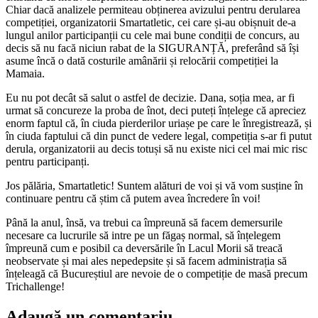
Chiar dacă analizele permiteau obținerea avizului pentru derularea
competiției, organizatorii Smartatletic, cei care și-au obișnuit de-a
lungul anilor participanții cu cele mai bune condiții de concurs, au
decis să nu facă niciun rabat de la SIGURANȚĂ, preferând să își
asume încă o dată costurile amânării și relocării competiției la
Mamaia.
Eu nu pot decât să salut o astfel de decizie. Dana, soția mea, ar fi
urmat să concureze la proba de înot, deci puteți înțelege că apreciez
enorm faptul că, în ciuda pierderilor uriașe pe care le înregistrează, și
în ciuda faptului că din punct de vedere legal, competiția s-ar fi putut
derula, organizatorii au decis totuși să nu existe nici cel mai mic risc
pentru participanți.
Jos pălăria, Smartatletic! Suntem alături de voi și vă vom susține în
continuare pentru că știm că putem avea încredere în voi!
Până la anul, însă, va trebui ca împreună să facem demersurile
necesare ca lucrurile să intre pe un făgaș normal, să înțelegem
împreună cum e posibil ca deversările în Lacul Morii să treacă
neobservate și mai ales nepedepsite și să facem administrația să
înțeleagă că Bucureștiul are nevoie de o competiție de masă precum
Trichallenge!
Adaugă un comentariu