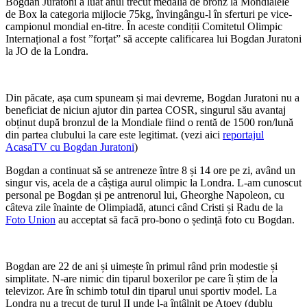
Bogdan Juratoni a luat anul trecut medalia de bronz la Mondialele
de Box la categoria mijlocie 75kg, învingângu-l în sferturi pe vice-
campionul mondial en-titre. În aceste condiții Comitetul Olimpic
Internațional a fost ”forțat” să accepte calificarea lui Bogdan Juratoni
la JO de la Londra.
Din păcate, așa cum spuneam și mai devreme, Bogdan Juratoni nu a
beneficiat de niciun ajutor din partea COSR, singurul său avantaj
obținut după bronzul de la Mondiale fiind o rentă de 1500 ron/lună
din partea clubului la care este legitimat. (vezi aici
reportajul
AcasaTV cu Bogdan Juratoni
)
Bogdan a continuat să se antreneze între 8 și 14 ore pe zi, având un
singur vis, acela de a câștiga aurul olimpic la Londra. L-am cunoscut
personal pe Bogdan și pe antrenorul lui, Gheorghe Napoleon, cu
câteva zile înainte de Olimpiadă, atunci când Cristi și Radu de la
Foto Union
au acceptat să facă pro-bono o ședință foto cu Bogdan.
Bogdan are 22 de ani și uimește în primul rând prin modestie și
simplitate. N-are nimic din tiparul boxerilor pe care îi știm de la
televizor. Are în schimb totul din tiparul unui sportiv model. La
Londra nu a trecut de turul II unde l-a întâlnit pe Atoev (dublu