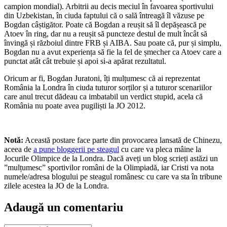
campion mondial). Arbitrii au decis meciul în favoarea sportivului
din Uzbekistan, în ciuda faptului că o sală întreagă îl văzuse pe
Bogdan câștigător. Poate că Bogdan a reușit să îl depășească pe
Atoev în ring, dar nu a reușit să puncteze destul de mult încât să
învingă și războiul dintre FRB și AIBA. Sau poate că, pur și simplu,
Bogdan nu a avut experiența să fie la fel de șmecher ca Atoev care a
punctat atât cât trebuie și apoi si-a apărat rezultatul.
Oricum ar fi, Bogdan Juratoni, îți mulțumesc că ai reprezentat
România la Londra în ciuda tuturor sorților și a tuturor scenariilor
care anul trecut dădeau ca imbatabil un verdict stupid, acela că
România nu poate avea pugiliști la JO 2012.
Notă:
Această postare face parte din provocarea lansată de Chinezu,
aceea de
a pune bloggerii pe steagul
cu care va pleca mâine la
Jocurile Olimpice de la Londra. Dacă aveți un blog scrieți astăzi un
”mulțumesc” sportivilor români de la Olimpiadă, iar Cristi va nota
numele/adresa blogului pe steagul românesc cu care va sta în tribune
zilele acestea la JO de la Londra.
Adaugă un comentariu