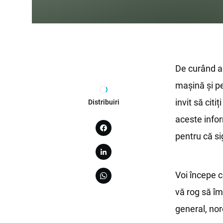
De curând a
mașină și p
invit să cit
Distribuiri
aceste info
pentru că s
Voi începe c
vă rog să îm
general, no