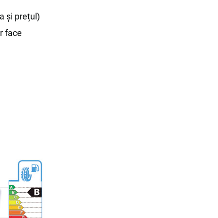
 și prețul)
or face