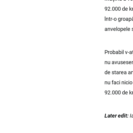
92.000 de km
într-o groapă
anvelopele s
Probabil v-a
nu avusesem 
de starea an
nu faci nic
92.000 de k
Later edit:
I