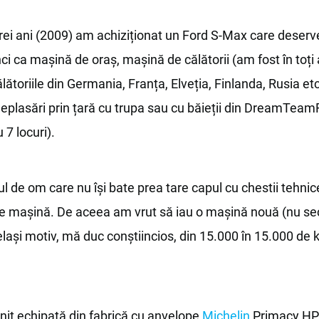
rei ani (2009) am achiziționat un Ford S-Max care deserv
ci ca mașină de oraș, mașină de călătorii (am fost în toți 
lătoriile din Germania, Franța, Elveția, Finlanda, Rusia et
plasări prin țară cu trupa sau cu băieții din DreamTeamR
 7 locuri).
l de om care nu își bate prea tare capul cu chestii tehni
e mașină. De aceea am vrut să iau o mașină nouă (nu s
celași motiv, mă duc conștiincios, din 15.000 în 15.000 de 
nit echipată din fabrică cu anvelope
Michelin
Primacy HP.