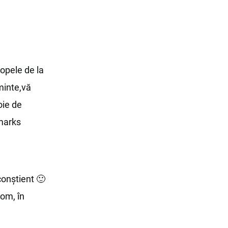
opele de la
minte,vă
oie de
kmarks
conștient 🙂
 om, în