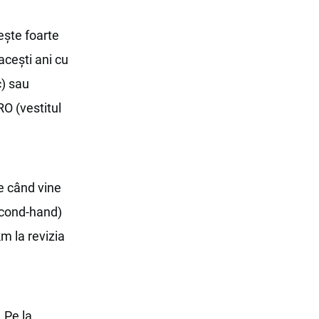
ește foarte
acești ani cu
c) sau
O (vestitul
ce când vine
econd-hand)
km la revizia
 Pe la