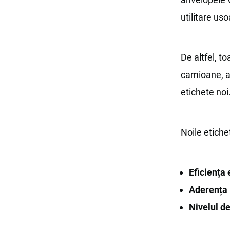
utilitare us
De altfel, t
camioane, au
etichete noi
Noile etichet
Eficiența
Aderența 
Nivelul de