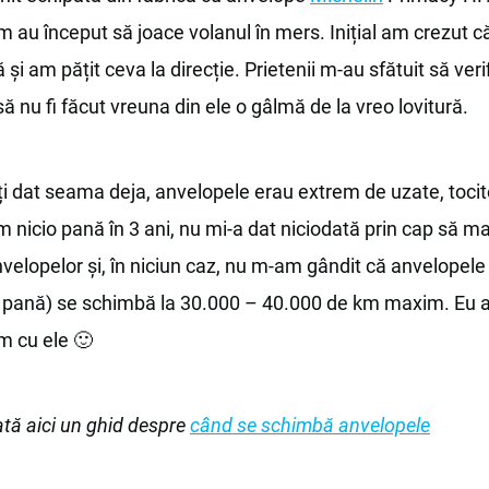
 au început să joace volanul în mers. Inițial am crezut 
 și am pățit ceva la direcție. Prietenii m-au sfătuit să verif
ă nu fi făcut vreuna din ele o gâlmă de la vreo lovitură.
ți dat seama deja, anvelopele erau extrem de uzate, toci
nicio pană în 3 ani, nu mi-a dat niciodată prin cap să m
velopelor și, în niciun caz, nu m-am gândit că anvelopele
io pană) se schimbă la 30.000 – 40.000 de km maxim. Eu 
m cu ele 🙂
ată aici un ghid despre
când se schimbă anvelopele