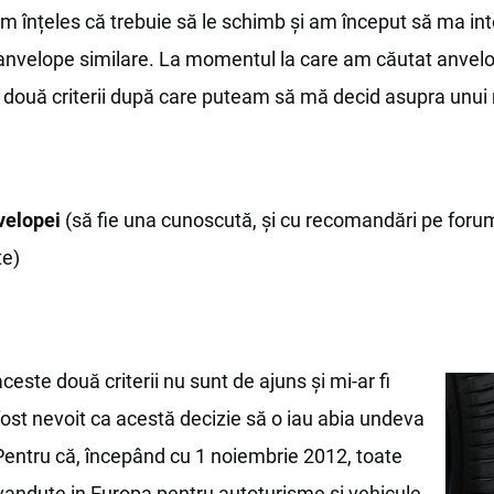
m înțeles că trebuie să le schimb și am început să ma in
 anvelope similare. La momentul la care am căutat anvel
două criterii după care puteam să mă decid asupra unui
velopei
(să fie una cunoscută, și cu recomandări pe foru
te)
ceste două criterii nu sunt de ajuns și mi-ar fi
 fost nevoit ca acestă decizie să o iau abia undeva
Pentru că, începând cu 1 noiembrie 2012, toate
vandute in Europa pentru autoturisme si vehicule