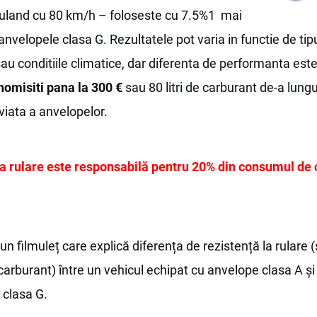
rculand cu 80 km/h – foloseste cu 7.5%1 mai
anvelopele clasa G. Rezultatele pot varia in functie de tip
sau conditiile climatice, dar diferenta de performanta est
omisiti pana la 300 €
sau 80 litri de carburant de-a lungu
iata a anvelopelor.
la rulare este responsabilă pentru 20% din consumul de 
un filmuleț care explică diferența de rezistență la rulare (ș
rburant) între un vehicul echipat cu anvelope clasa A și
 clasa G.