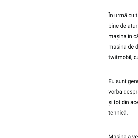
În urmă cu t
bine de atun
mașina în că
mașină de de
twitmobil, cu
Eu sunt genu
vorba despr
și tot din a
tehnică.
Mașina a ve