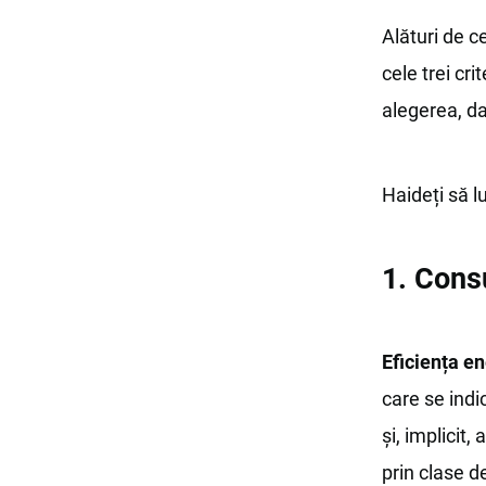
Alături de c
cele trei cr
alegerea, da
Haideți să lu
1. Cons
Eficiența e
care se ind
şi, implicit,
prin clase d