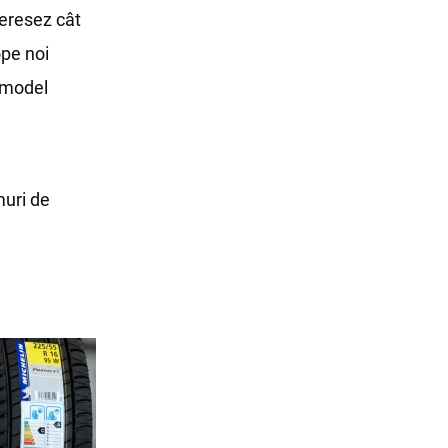
teresez cât
ope noi
 model
muri de