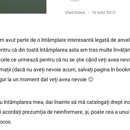
Vlad Dulea
10 Iulie 2012
m avut parte de o întâmplare interesantă legată de anvel
entru că din toată întâmplarea asta am tras multe învăță
iți cele ce urmează pentru că nu se știe când veți avea nev
rmații (dacă nu aveți nevoie acum, salvați pagina în boo
igur la un moment dat veți avea nevoie 🙂
u întâmplarea mea, dar înainte să mă catalogați drept in
i acordați prezumția de neinformare, și, poate cea a unui
rocos.