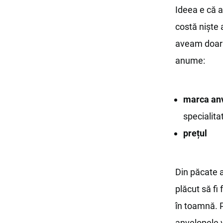
Ideea e că a
costă niște
aveam doar 
anume:
marca an
specialita
prețul
Din păcate a
plăcut să fi
în toamnă. 
anvelopele 