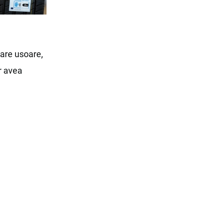
tare usoare,
r avea