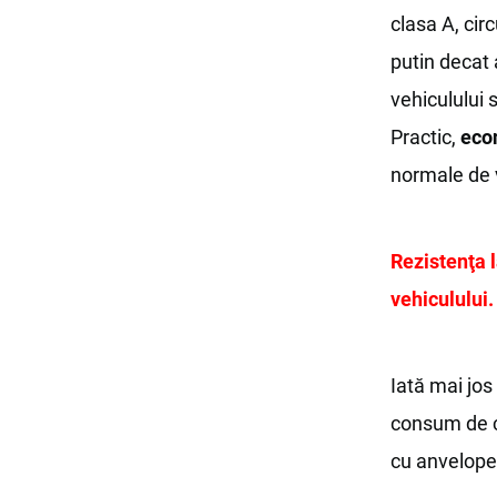
clasa A, ci
putin decat 
vehiculului 
Practic,
econ
normale de v
Rezistenţa 
vehiculului.
Iată mai jos 
consum de ca
cu anvelope