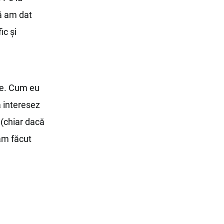
că am dat
ic și
te. Cum eu
a interesez
 (chiar dacă
am făcut