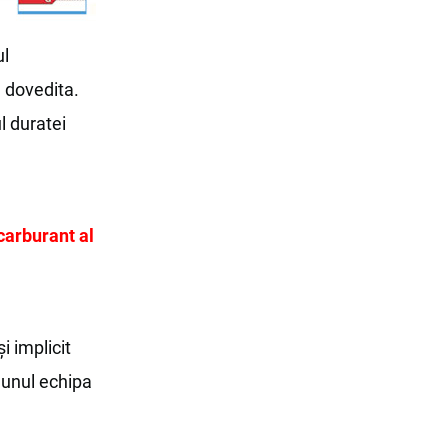
ul
e dovedita.
l duratei
carburant al
i implicit
 unul echipa