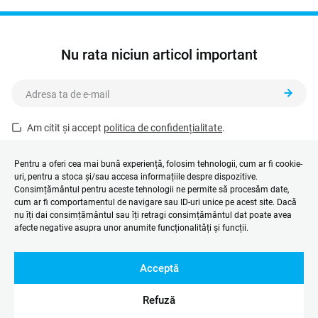
Nu rata niciun articol important
Am citit și accept
politica de confidențialitate
.
Acest formular este protejat de reCAPTCHA și se aplică
Politica de
confidențialitate
și
Termenii și condițiile
Google.
Pentru a oferi cea mai bună experiență, folosim tehnologii, cum ar fi cookie-
uri, pentru a stoca și/sau accesa informațiile despre dispozitive.
Consimțământul pentru aceste tehnologii ne permite să procesăm date,
cum ar fi comportamentul de navigare sau ID-uri unice pe acest site. Dacă
nu îți dai consimțământul sau îți retragi consimțământul dat poate avea
afecte negative asupra unor anumite funcționalități și funcții.
Acceptă
Refuză