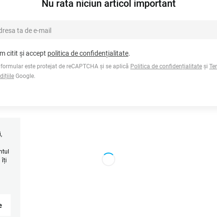
Nu rata niciun articol important
m citit și accept
politica de confidențialitate
.
 formular este protejat de reCAPTCHA și se aplică
Politica de confidențialitate
și
Te
dițiile
Google.
,
l
ntul
îți
e