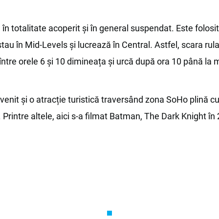
în totalitate acoperit și în general suspendat. Este folosit
stau în Mid-Levels și lucrează în Central. Astfel, scara ru
i între orele 6 și 10 dimineața și urcă după ora 10 până la m
venit și o atracție turistică traversând zona SoHo plină cu 
 Printre altele, aici s-a filmat Batman, The Dark Knight în