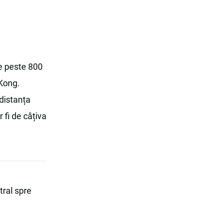
re peste 800
 Kong.
 distanța
r fi de câțiva
tral spre