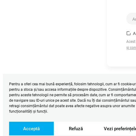
A
Acest
și con
Pentru a oferi cea mai bună experiență, folosim tehnologii, cum ar fi cookie-uri
pentru a stoca și/sau accesa informațiile despre dispozitive. Consimțământu
pentru aceste tehnologii ne permite să procesăm date, cum ar fi comportame
de navigare sau ID-uri unice pe acest site. Dacă nu îți dai consimțământul sau 
retragi consimțământul dat poate avea afecte negative asupra unor anumite
funcționalități și funcții.
Acceptă
Refuză
Vezi preferințel