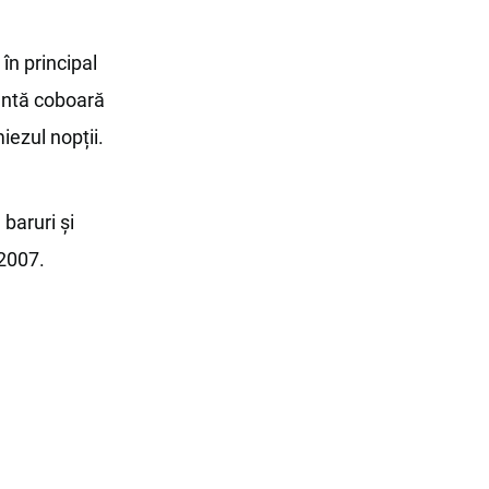
 în principal
lantă coboară
iezul nopții.
baruri și
 2007.