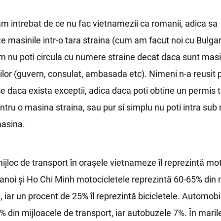
m intrebat de ce nu fac vietnamezii ca romanii, adica sa
e masinile intr-o tara straina (cum am facut noi cu Bulgar
m nu poti circula cu numere straine decat daca sunt masin
tilor (guvern, consulat, ambasada etc). Nimeni n-a reusi
ce daca exista exceptii, adica daca poti obtine un permis
entru o masina straina, sau pur si simplu nu poti intra sub
masina.
mijloc de transport în oraşele vietnameze îl reprezintă mot
anoi şi Ho Chi Minh motocicletele reprezintă 60-65% din 
, iar un procent de 25% îl reprezintă bicicletele. Automobi
% din mijloacele de transport, iar autobuzele 7%. În maril