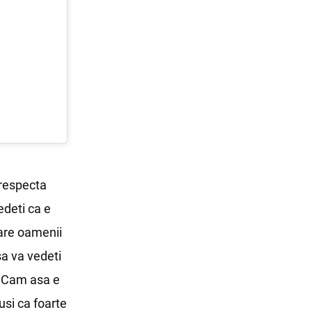
 respecta
vedeti ca e
care oamenii
sa va vedeti
 Cam asa e
usi ca foarte