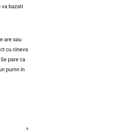
 va bazati
e are sau
ict cu cineva
. Se pare ca
u un pumn in