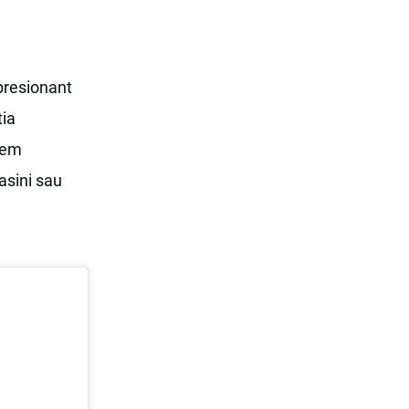
mpresionant
tia
ntem
asini sau