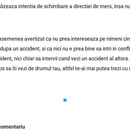
izeaza intentia de schimbare a directiei de mers, insa nu
asemenea avertizat ca nu prea intereseaza pe nimeni cin
dupa un accident, si ca nici nu e prea bine sa intri in confl
dent, nici chiar sa intervii cand vezi un accident al altora
s sa iti vezi de drumul tau, altfel te-ai mai putea trezi c
comentariu