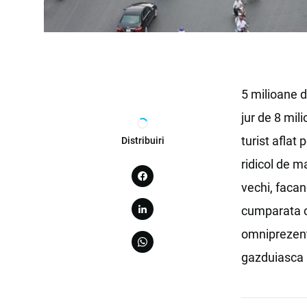
5 milioane d
jur de 8 mil
turist aflat
Distribuiri
ridicol de m
vechi, facan
cumparata c
omniprezente
gazduiasca 