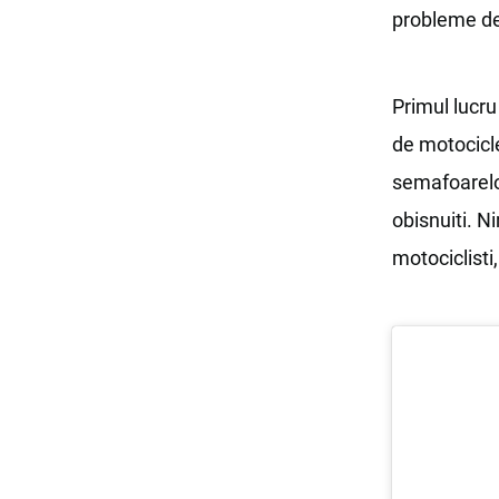
probleme de 
Primul lucru
de motocicle
semafoarelor
obisnuiti. N
motociclisti,