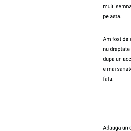
multi semnal
pe asta.
Am fost de 
nu dreptate 
dupa un acci
e mai sanato
fata.
Adaugă un 