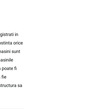
istrati in
ostinta orice
masini sunt
asinile
 poate fi
 fie
structura sa