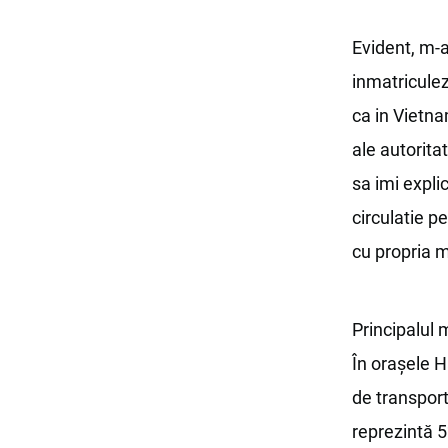
Evident, m-a
inmatriculez
ca in Vietna
ale autorita
sa imi expli
circulatie p
cu propria 
Principalul 
În oraşele H
de transport
reprezintă 5