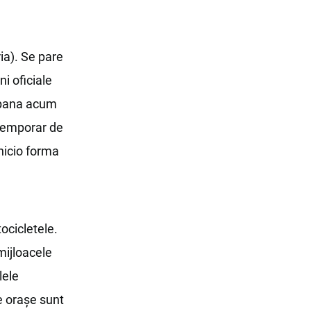
ia). Se pare
i oficiale
t pana acum
 temporar de
 nicio forma
ocicletele.
mijloacele
lele
e oraşe sunt