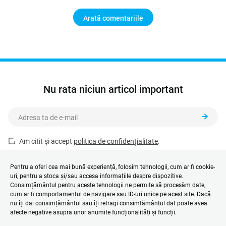
Arată comentariile
Nu rata niciun articol important
Am citit și accept
politica de confidențialitate
.
Acest formular este protejat de reCAPTCHA și se aplică
Politica de
confidențialitate
și
Termenii și condițiile
Google.
Pentru a oferi cea mai bună experiență, folosim tehnologii, cum ar fi cookie-
uri, pentru a stoca și/sau accesa informațiile despre dispozitive.
Consimțământul pentru aceste tehnologii ne permite să procesăm date,
cum ar fi comportamentul de navigare sau ID-uri unice pe acest site. Dacă
nu îți dai consimțământul sau îți retragi consimțământul dat poate avea
afecte negative asupra unor anumite funcționalități și funcții.