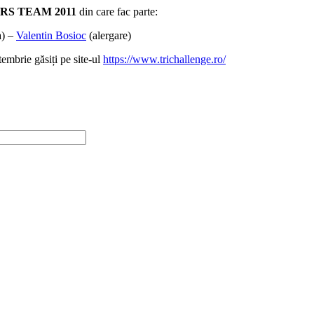
RS TEAM 2011
din care fac parte:
a) –
Valentin Bosioc
(alergare)
tembrie găsiți pe site-ul
https://www.trichallenge.ro/