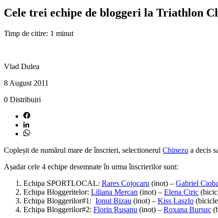
Cele trei echipe de bloggeri la Triathlon 
Timp de citire: 1 minut
Vlad Dulea
8 August 2011
0
Distribuiri
Copleșit de numărul mare de înscrieri, selectionerul
Chinezu
a decis s
Așadar cele 4 echipe desemnate în urma înscrierilor sunt:
Echipa SPORTLOCAL:
Rares Cojocaru
(inot) –
Gabriel Ciob
Echipa Bloggeritelor:
Liliana Mercan
(inot) –
Elena Ciric
(bicic
Echipa Bloggerilor#1:
Ionut Bizau
(inot) –
Kiss Laszlo
(bicicl
Echipa Bloggerilor#2:
Florin Rusanu
(inot) –
Roxana Bursuc
(b