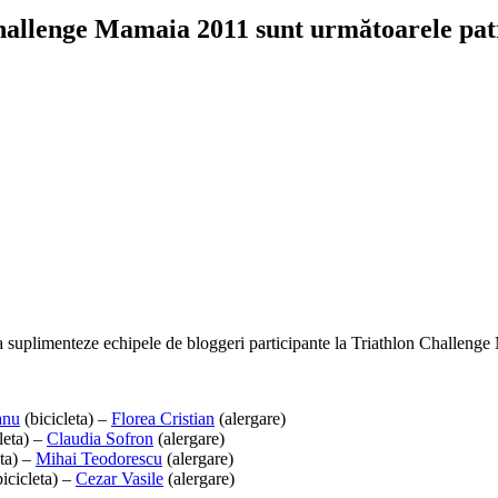
Challenge Mamaia 2011 sunt următoarele pat
a suplimenteze echipele de bloggeri participante la Triathlon Challeng
anu
(bicicleta) –
Florea Cristian
(alergare)
leta) –
Claudia Sofron
(alergare)
eta) –
Mihai Teodorescu
(alergare)
icicleta) –
Cezar Vasile
(alergare)