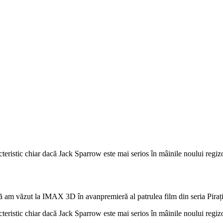
cteristic chiar dacă Jack Sparrow este mai serios în mâinile noului regiz
ă am văzut la IMAX 3D în avanpremieră al patrulea film din seria Pirați
cteristic chiar dacă Jack Sparrow este mai serios în mâinile noului regiz