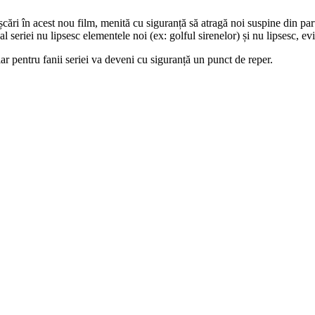
ișcări în acest nou film, menită cu siguranță să atragă noi suspine din 
al seriei nu lipsesc elementele noi (ex: golful sirenelor) și nu lipsesc, ev
iar pentru fanii seriei va deveni cu siguranță un punct de reper.