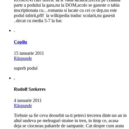
parte a podului la gara,nu la DOM,acolo se gaseste o tabla
inscriptionata cu…romania si lacate cu cei ce dep,nu este
podul iubirii,pfff la wilkipedia traduc scolarii,nu gasesti
..decat cu media 5-7 la bac
Copilu
15 ianuarie 2011
Răspunde
superb podul
Rudolf Szekeres
4 ianuarie 2011
Răspunde
Trebuie sa fie ceva deosebit sa-ti petreci trecerea dintr-un an in
altul undeva pe meleaguri straine in tren, in timp ce, acasa
deja se ciocneau paharele de sampanie. Cat despre cum arata