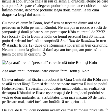
încuie și apoi aruncă cheia în râu ca semn al dragostei eterne pe care
și-o poartă. Se pare că alegerea podurilor pentru acest obicei nu este
întâmplătoare, deoarece podurile leagă două maluri, la fel cum
dragostea leagă doi oameni.
Cu toate că eram în Bonn, hotărâsem ca trecerea dintre ani să o
petrecem în Köln pe malul Rinului. Ne-am pus în rucsac o sticlă de
şampanie şi două pahare şi am pornit spre Köln cu trenul de 22:32
(ora locală). De la Bonn la Köln cu trenul personal faci 30 minute,
puţin dar destul încât să ne surprindă
Anul Nou de România
în tren
🙂 Aşadar la ora 12 (după ora României) noi eram în tren călătorind.
Ne-am bucurat la gândul că dacă așa am început, am putea să o
ținem tot anul în călătorii 🙂
Așa arată trenul personal care circulă între Bonn şi Koln
Câteva minute mai târziu am coborât în Gara Centrală din Köln care
se află exact lângă Dom și de unde se poate traversa Rinul pe podul
Hohenzollern. Traversând podul către malul celălalt am realizat că
deasupra Kölnului se lăsase ușor ceața și de la mijlocul podului se
vedeau doar malurile, iar vizibilitatea ținea încă maxim 50 de metri
pe fiecare mal, astfel încât am hotărât să ne oprim aici.
De aici, de la mijlocul podului aveam cea mai frumoasă priveliște: în