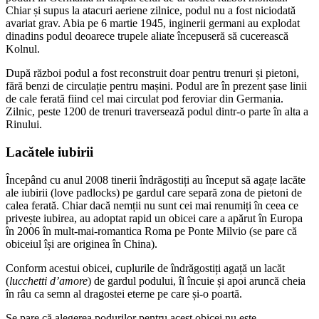
Chiar și supus la atacuri aeriene zilnice, podul nu a fost niciodată
avariat grav. Abia pe 6 martie 1945, inginerii germani au explodat
dinadins podul deoarece trupele aliate începuseră să cucerească
Kolnul.
După război podul a fost reconstruit doar pentru trenuri și pietoni,
fără benzi de circulație pentru mașini. Podul are în prezent șase linii
de cale ferată fiind cel mai circulat pod feroviar din Germania.
Zilnic, peste 1200 de trenuri traversează podul dintr-o parte în alta a
Rinului.
Lacătele iubirii
Începând cu anul 2008 tinerii îndrăgostiți au început să agațe lacăte
ale iubirii (love padlocks) pe gardul care separă zona de pietoni de
calea ferată. Chiar dacă nemții nu sunt cei mai renumiți în ceea ce
privește iubirea, au adoptat rapid un obicei care a apărut în Europa
în 2006 în mult-mai-romantica Roma pe Ponte Milvio (se pare că
obiceiul își are originea în China).
Conform acestui obicei, cuplurile de îndrăgostiți agață un lacăt
(
lucchetti d’amore
) de gardul podului, îl încuie și apoi aruncă cheia
în râu ca semn al dragostei eterne pe care și-o poartă.
Se pare că alegerea podurilor pentru acest obicei nu este