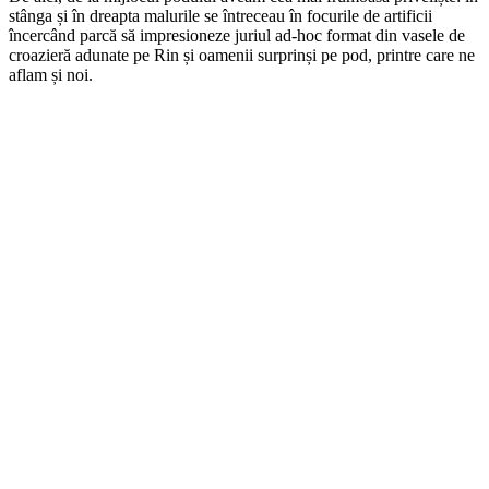
stânga și în dreapta malurile se întreceau în focurile de artificii
încercând parcă să impresioneze juriul ad-hoc format din vasele de
croazieră adunate pe Rin și oamenii surprinși pe pod, printre care ne
aflam și noi.