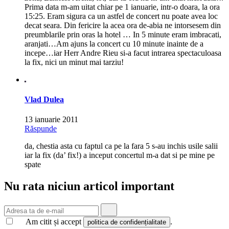
Prima data m-am uitat chiar pe 1 ianuarie, intr-o doara, la ora
15:25. Eram sigura ca un astfel de concert nu poate avea loc
decat seara. Din fericire la acea ora de-abia ne intorsesem din
preumblarile prin oras la hotel … In 5 minute eram imbracati,
aranjati…Am ajuns la concert cu 10 minute inainte de a
incepe…iar Herr Andre Rieu si-a facut intrarea spectaculoasa
la fix, nici un minut mai tarziu!
Vlad Dulea
13 ianuarie 2011
Răspunde
da, chestia asta cu faptul ca pe la fara 5 s-au inchis usile salii
iar la fix (da’ fix!) a inceput concertul m-a dat si pe mine pe
spate
Nu rata niciun articol important
Am citit și accept
.
politica de confidențialitate