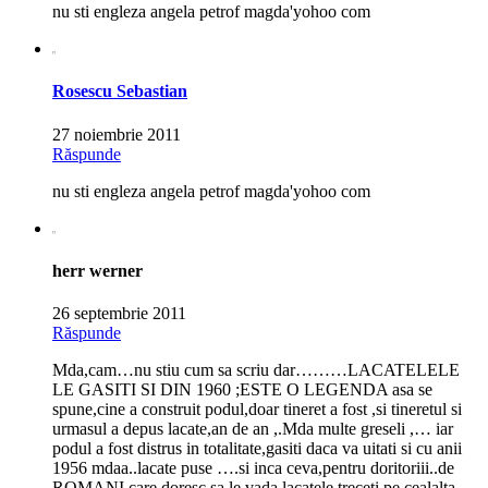
nu sti engleza angela petrof magda'yohoo com
Rosescu Sebastian
27 noiembrie 2011
Răspunde
nu sti engleza angela petrof magda'yohoo com
herr werner
26 septembrie 2011
Răspunde
Mda,cam…nu stiu cum sa scriu dar………LACATELELE
LE GASITI SI DIN 1960 ;ESTE O LEGENDA asa se
spune,cine a construit podul,doar tineret a fost ,si tineretul si
urmasul a depus lacate,an de an ,.Mda multe greseli ,… iar
podul a fost distrus in totalitate,gasiti daca va uitati si cu anii
1956 mdaa..lacate puse ….si inca ceva,pentru doritoriii..de
ROMANI care doresc sa le vada lacatele,treceti pe cealalta