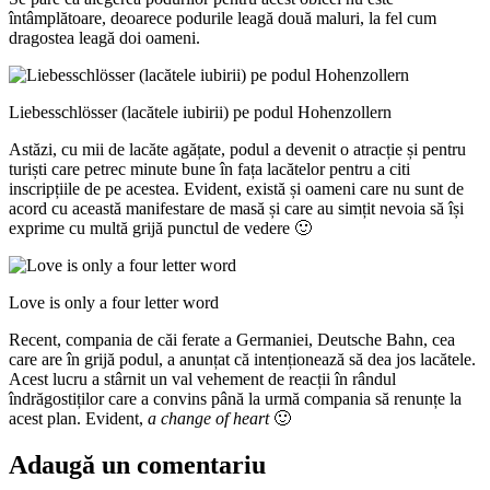
întâmplătoare, deoarece podurile leagă două maluri, la fel cum
dragostea leagă doi oameni.
Liebesschlösser (lacătele iubirii) pe podul Hohenzollern
Astăzi, cu mii de lacăte agățate, podul a devenit o atracție și pentru
turiști care petrec minute bune în fața lacătelor pentru a citi
inscripțiile de pe acestea. Evident, există și oameni care nu sunt de
acord cu această manifestare de masă și care au simțit nevoia să își
exprime cu multă grijă punctul de vedere 🙂
Love is only a four letter word
Recent, compania de căi ferate a Germaniei, Deutsche Bahn, cea
care are în grijă podul, a anunțat că intenționează să dea jos lacătele.
Acest lucru a stârnit un val vehement de reacții în rândul
îndrăgostiților care a convins până la urmă compania să renunțe la
acest plan. Evident,
a change of heart
🙂
Adaugă un comentariu