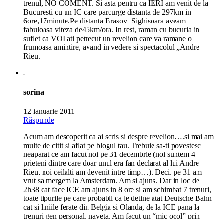
trenul, NO COMENT. Si asta pentru ca IERI am venit de la
Bucuresti cu un IC care parcurge distanta de 297km in
6ore,17minute.Pe distanta Brasov -Sighisoara aveam
fabuloasa viteza de45km/ora. In rest, raman cu bucuria in
suflet ca VOI ati petrecut un revelion care va ramane o
frumoasa amintire, avand in vedere si spectacolul „Andre
Rieu.
sorina
12 ianuarie 2011
Răspunde
Acum am descoperit ca ai scris si despre revelion….si mai am
multe de citit si aflat pe blogul tau. Trebuie sa-ti povestesc
neaparat ce am facut noi pe 31 decembrie (noi suntem 4
prieteni dintre care doar unul era fan declarat al lui Andre
Rieu, noi ceilalti am devenit intre timp…). Deci, pe 31 am
vrut sa mergem la Amsterdam. Am si ajuns. Dar in loc de
2h38 cat face ICE am ajuns in 8 ore si am schimbat 7 trenuri,
toate tipurile pe care probabil ca le detine atat Deutsche Bahn
cat si liniile ferate din Belgia si Olanda, de la ICE pana la
trenuri gen personal, naveta. Am facut un “mic ocol” prin