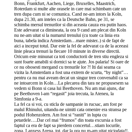
Bonn, Frankfurt, Aachen, Liege, Bruxelles, Maastrich,
Roterdam si multe alte orasele in care mai schimbam cate un
tren dupa cum ni se comunica. Cand ne-am intors la Koln,
dupa 21.30, am inteles ca la Deutsche Bahn, pe 31, se
schimba mersul trenurilor si din aceasta cauza era putin haos.
Este adevarat ca dimineata, la ora 9 cand am plecat din Koln
nu ne-am uitat si la numarul trenului (cu toate ca linia era
buna, tabela indica Amsterdam…mare mister..) si de fapt de
aici a inceput totul. Dar este la fel de adevarat ca de la aceeasi
linie pleaca trenuri la fiecare 10 minute in diverse directii.
Oricum este minunat ca toti conductorii de tren stiu engleza si
sunt foarte amabili si dornici sa te ajute. Jos palaria! Si oare de
ce nu obosesti mergand cu trenurile lor ?! Iti dai seama ca
vizita la Amsterdam a fost una extrem de scurta, “by night”…
pentru ca nu mai aveam decat un singur tren convenabil ca sa
ne intoarcem in Koln…La plecarea din tara ne propusesem sa
vedem si Bonn si casa lui Beethoven. Nu am mai ajuns, dar
pe Beethoven l-am “regasit” joia trecuta, la Ateneu, la
Simfonia a 9-a.
La fel ca si voi, cu sticla de sampanie in rucsac, am fost pe
malul Rhinului, uitandu-ne uimiti cata omenire era stransa pe
podul Hohenzolern. Am fost si “raniti” in lupta cu
petardele….Dar cel mai “frumos” din toata excursia a fost
faptul ca era de fapt sa pierdem concertul…stiam locurile,
zona, Lanxess Arena, tot, dar la ora nu m-am uitat niciodata!!.