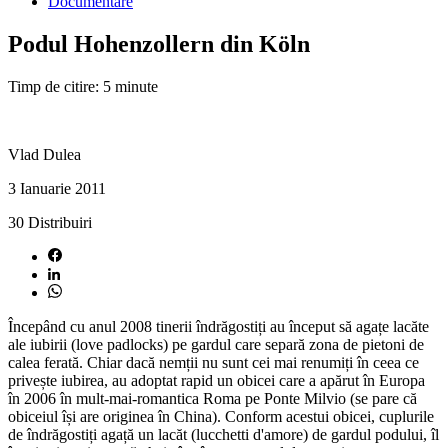
Documentare
Podul Hohenzollern din Köln
Timp de citire: 5 minute
Vlad Dulea
3 Ianuarie 2011
30
Distribuiri
Începând cu anul 2008 tinerii îndrăgostiți au început să agațe lacăte
ale iubirii (love padlocks) pe gardul care separă zona de pietoni de
calea ferată. Chiar dacă nemții nu sunt cei mai renumiți în ceea ce
privește iubirea, au adoptat rapid un obicei care a apărut în Europa
în 2006 în mult-mai-romantica Roma pe Ponte Milvio (se pare că
obiceiul își are originea în China). Conform acestui obicei, cuplurile
de îndrăgostiți agață un lacăt (lucchetti d'amore) de gardul podului, îl