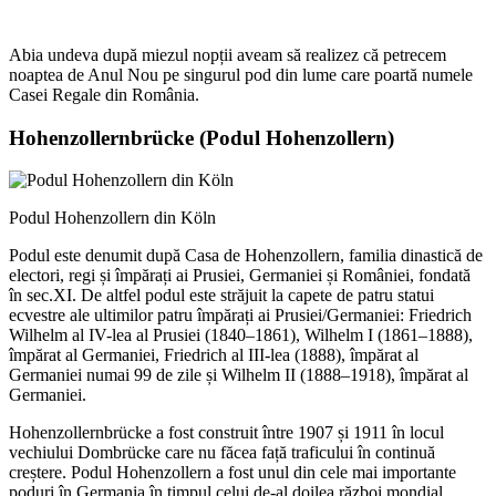
Abia undeva după miezul nopții aveam să realizez că petrecem
noaptea de Anul Nou pe singurul pod din lume care poartă numele
Casei Regale din România.
Hohenzollernbrücke (Podul Hohenzollern)
Podul Hohenzollern din Köln
Podul este denumit după Casa de Hohenzollern, familia dinastică de
electori, regi și împărați ai Prusiei, Germaniei și României, fondată
în sec.XI. De altfel podul este străjuit la capete de patru statui
ecvestre ale ultimilor patru împărați ai Prusiei/Germaniei: Friedrich
Wilhelm al IV-lea al Prusiei (1840–1861), Wilhelm I (1861–1888),
împărat al Germaniei, Friedrich al III-lea (1888), împărat al
Germaniei numai 99 de zile și Wilhelm II (1888–1918), împărat al
Germaniei.
Hohenzollernbrücke a fost construit între 1907 și 1911 în locul
vechiului Dombrücke care nu făcea față traficului în continuă
creștere. Podul Hohenzollern a fost unul din cele mai importante
poduri în Germania în timpul celui de-al doilea război mondial.