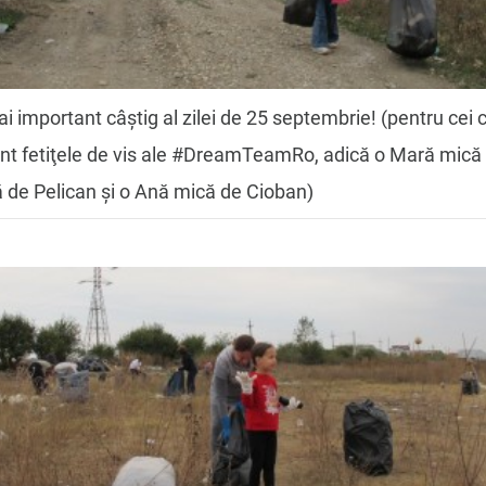
i important câștig al zilei de 25 septembrie! (pentru cei 
nt fetiţele de vis ale #DreamTeamRo, adică o Mară mică
 de Pelican şi o Ană mică de Cioban)