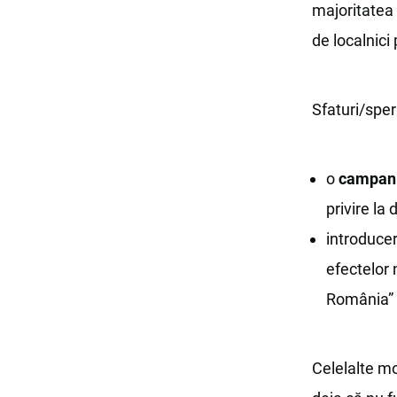
majoritatea
de localnici
Sfaturi/spe
o
campanie
privire la
introduce
efectelor 
România” l
Celelalte m