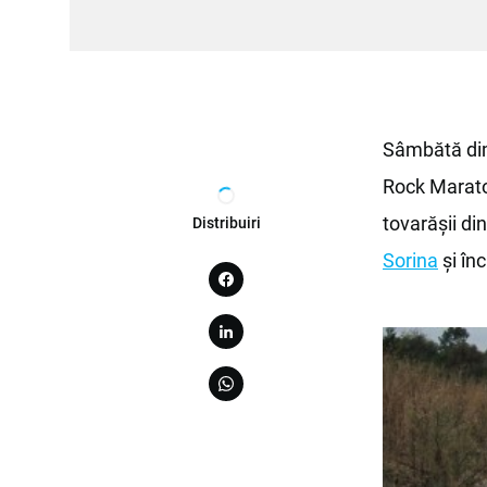
Sâmbătă dim
Rock Marato
tovarăşii di
Distribuiri
Sorina
și în