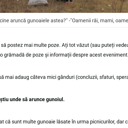
cine aruncă gunoaiele astea?" -"Oamenii răi, mami, oameni
să postez mai multe poze. Ați tot văzut (sau puteți vedea 
 o grămadă de poze și informații despre acest eveniment
ă mai adaug câteva mici gânduri (concluzii, sfaturi, sper
știu unde să arunce gunoiul.
t că sunt multe gunoaie lăsate în urma picnicurilor, dar 