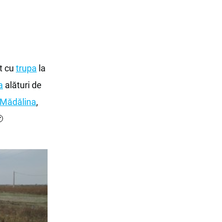
t cu
trupa
la
a
alături de
Mădălina
,
