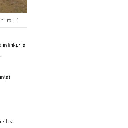
i răi..."
în linkurile
.
anțe):
cred că