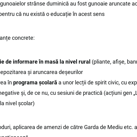
 gunoaielor strânse duminică au fost gunoaie aruncate a
 pentru că nu există o educație în acest sens
ranțe concrete:
 de informare în masă la nivel rural
(pliante, afișe, ba
 depozitarea și aruncarea deșeurilor
rea în
programa școlară
a unor lecții de spirit civic, cu ex
negative și, de ce nu, cu sesiuni de practică (acțiuni gen „L
a nivel școlar)
oduri, aplicarea de amenzi de către Garda de Mediu etc.