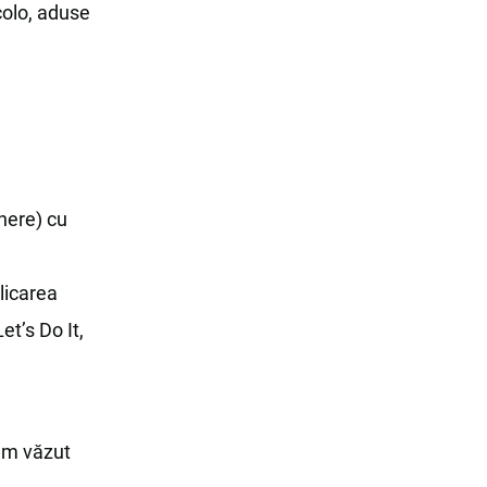
colo, aduse
nnere) cu
plicarea
et’s Do It,
 am văzut