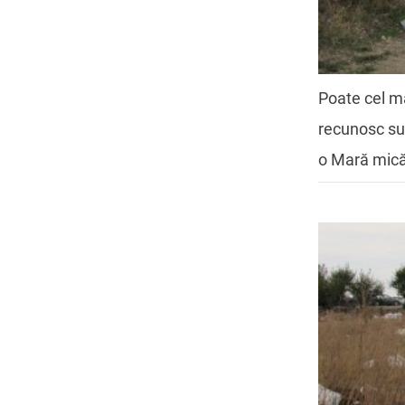
Poate cel ma
recunosc su
o Mară mică