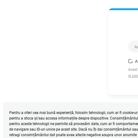
A
Acest
și con
Pentru a oferi cea mai bună experiență, folosim tehnologii, cum ar fi cookie-uri
pentru a stoca și/sau accesa informațiile despre dispozitive. Consimțământu
pentru aceste tehnologii ne permite să procesăm date, cum ar fi comportame
de navigare sau ID-uri unice pe acest site. Dacă nu îți dai consimțământul sau 
retragi consimțământul dat poate avea afecte negative asupra unor anumite