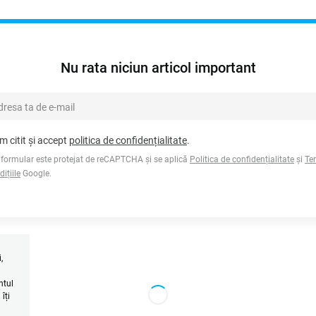
Nu rata niciun articol important
m citit și accept
politica de confidențialitate
.
 formular este protejat de reCAPTCHA și se aplică
Politica de confidențialitate
și
Te
dițiile
Google.
,
l
ntul
îți