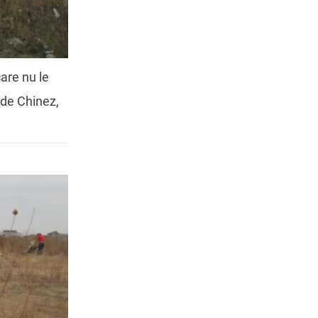
care nu le
 de Chinez,