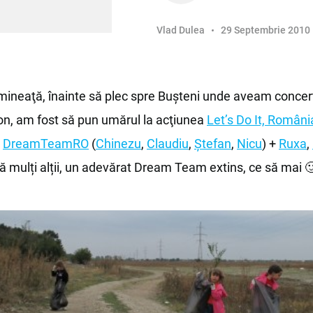
Vlad Dulea
29 Septembrie 2010
ineaţă, înainte să plec spre Buşteni unde aveam concer
n, am fost să pun umărul la acţiunea
Let’s Do It, Români
n
DreamTeamRO
(
Chinezu
,
Claudiu
,
Ștefan
,
Nicu
) +
Ruxa
,
că mulți alții, un adevărat Dream Team extins, ce să mai 