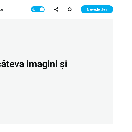
că
Newsletter
 câteva imagini și