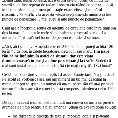
„Bună ziua, agent X-lescu, acest drum este un drum cu limită de
viteză și ați fost reperat de radarul nostru circulând cu viteza… o să
îmi comunice colegul meu prin stație exact viteza și numărul
mașinii… 79 km/h… la această viteză aveți amenda minimă și trei
puncte de penalizare… mai aveți și alte puncte de penalizare?”
Cam aşa a început discuţia cu agentul de circulaţie care între timp s-a
dus la maşină cu actele mele să completeze procesul verbal. La
întoarcere îmi arată trei locuri de pe proces unde să semnez:
„Aici, aici şi aici… Amenda este de 240 de lei dar puteţi achita 120
lei în 48 de ore, în zilele lucrătoare, deci luni sau marţi.
Îmi pare
rău că ne întâlnim în astfel de situaţii, dar este viaţa
dumneavoastră în joc şi a altor participanţi la trafic.
Vedeţi că
mai sunt instalate aparate de radar. Să circulaţi cu grijă. O zi bună”
Ce să mai zici când vine cu replici d-astea. Foarte tare! Nu ştiu dacă
i-a şcolit să vorbească aşa sau am nimerit un tip mai descuiat la
minte, dar pot să spun, nu numai că nu-mi părea rău că m-a prins ci
într-un fel simţeam că e corect şi asta compensa pierderea celor 120
de lei.
De fapt, în acest moment cel mai mult mă enerva că urma să pierd o
grămadă de timp pentru a plăti amenda. Ştiam că aveam două soluţii:
mă duceam la direcţia de taxe şi impozite locale şi plăteam