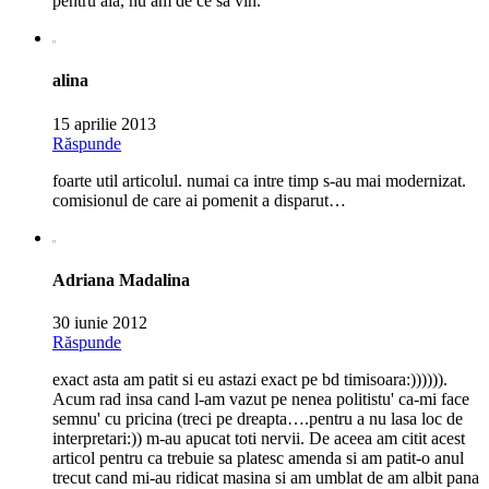
pentru aia, nu am de ce sa vin.
alina
15 aprilie 2013
Răspunde
foarte util articolul. numai ca intre timp s-au mai modernizat.
comisionul de care ai pomenit a disparut…
Adriana Madalina
30 iunie 2012
Răspunde
exact asta am patit si eu astazi exact pe bd timisoara:)))))).
Acum rad insa cand l-am vazut pe nenea politistu' ca-mi face
semnu' cu pricina (treci pe dreapta….pentru a nu lasa loc de
interpretari:)) m-au apucat toti nervii. De aceea am citit acest
articol pentru ca trebuie sa platesc amenda si am patit-o anul
trecut cand mi-au ridicat masina si am umblat de am albit pana