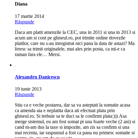
Diana
17 martie 2014
Răspunde
Daca am platit amenzile la CEC, una in 2011 si una in 2013 si
acum am si cont pe ghiseul.ro, pot trimite online dovezile
platilor, care nu s-au inregistrat nici pana la data de astazi? Ma
feresc sa trimit originalele, mai ales prin posta, ca mi-e ca
raman fara ele… Mersi.
Alexandru Danicescu
19 iunie 2013
Răspunde
Stiu ca e veche postarea, dar sa va asteptati la somatie acasa
ca amenda aia e neplatita daca ati efectuat plata prin
ghiseul.ro. Si trebuie sa te duci sa le confirmi plata:))) Asa
merge sistemul, eu am fost somat pt una foarte veche (2 ani) si
cand m-am dus la taxe si impozite, am zis sa confirm si una
mai recenta, iar raspunsul a fost ca pana nu primesc somatie si