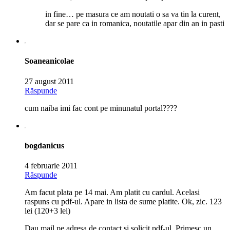
in fine… pe masura ce am noutati o sa va tin la curent,
dar se pare ca in romanica, noutatile apar din an in pasti
Soaneanicolae
27 august 2011
Răspunde
cum naiba imi fac cont pe minunatul portal????
bogdanicus
4 februarie 2011
Răspunde
Am facut plata pe 14 mai. Am platit cu cardul. Acelasi
raspuns cu pdf-ul. Apare in lista de sume platite. Ok, zic. 123
lei (120+3 lei)
Dau mail pe adresa de contact si solicit pdf-ul. Primesc un