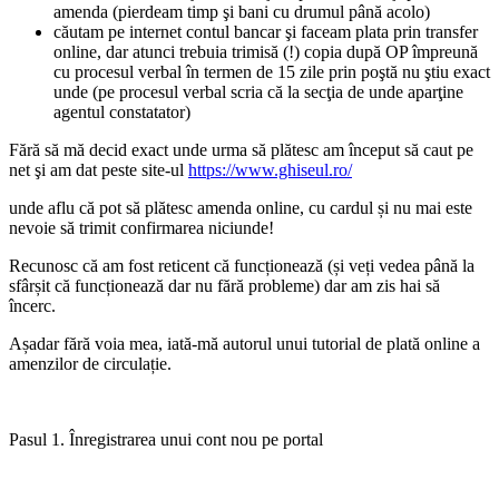
amenda (pierdeam timp şi bani cu drumul până acolo)
căutam pe internet contul bancar şi faceam plata prin transfer
online, dar atunci trebuia trimisă (!) copia după OP împreună
cu procesul verbal în termen de 15 zile prin poştă nu ştiu exact
unde (pe procesul verbal scria că la secţia de unde aparţine
agentul constatator)
Fără să mă decid exact unde urma să plătesc am început să caut pe
net şi am dat peste site-ul
https://www.ghiseul.ro/
unde aflu că pot să plătesc amenda online, cu cardul și nu mai este
nevoie să trimit confirmarea niciunde!
Recunosc că am fost reticent că funcționează (și veți vedea până la
sfârșit că funcționează dar nu fără probleme) dar am zis hai să
încerc.
Așadar fără voia mea, iată-mă autorul unui tutorial de plată online a
amenzilor de circulație.
Pasul 1. Înregistrarea unui cont nou pe portal