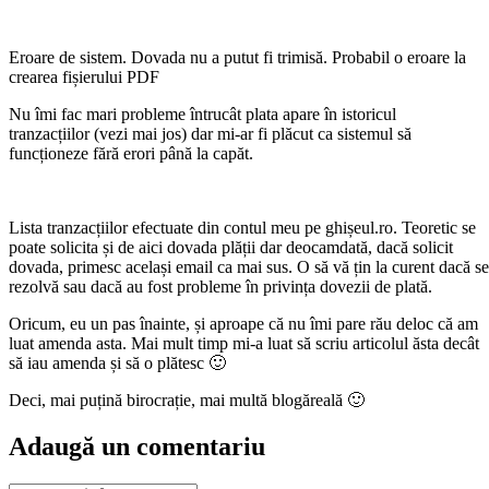
Eroare de sistem. Dovada nu a putut fi trimisă. Probabil o eroare la
crearea fișierului PDF
Nu îmi fac mari probleme întrucât plata apare în istoricul
tranzacțiilor (vezi mai jos) dar mi-ar fi plăcut ca sistemul să
funcționeze fără erori până la capăt.
Lista tranzacțiilor efectuate din contul meu pe ghișeul.ro. Teoretic se
poate solicita și de aici dovada plății dar deocamdată, dacă solicit
dovada, primesc același email ca mai sus. O să vă țin la curent dacă se
rezolvă sau dacă au fost probleme în privința dovezii de plată.
Oricum, eu un pas înainte, și aproape că nu îmi pare rău deloc că am
luat amenda asta. Mai mult timp mi-a luat să scriu articolul ăsta decât
să iau amenda și să o plătesc 🙂
Deci, mai puțină birocrație, mai multă blogăreală 🙂
Adaugă un comentariu