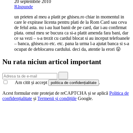
20 septembrie 2010
Răspunde
un prieten al meu a platit pe ghiseu.ro chiar in momentul in
care le expirase licenta pentru plati de la Rom Card sau ceva
de felul asta. nu i-au luat banii de pe card, dar i-au confirmat
plata. omul meu se bucura ca si-a platit amenda fara bani, dar
ce sa vezi – s-a trezit cu cardul blocat si au inceput telefoanele
– banca, ghiseu.ro etc. etc. pana la urma l-a ajutat banca si s-a
ocupat de deblocarea cardului. deci da, atentie la erori 😛
Nu rata niciun articol important
Am citit și accept
.
politica de confidențialitate
Acest formular este protejat de reCAPTCHA și se aplică
Politica de
confidențialitate
și
Termenii și condițiile
Google.