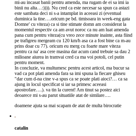
mi-au incasat banii pentru amenda, ma rugam de ei sa imi ia
binii nu alta…:)))). Nu cred ca este necesar sa spun ca astazi
este sambata deci ni s-a intamplat in aceeasi zi (eventual
duminica la tine….oricum pe bd. timisoara in week-eng gata
Domne' cu viteza) ca si tine stimate domn am considerat la
momentul respectiv ca am avut noroc ca nu am luat amenda
pana cum pentru viteza(cu vreo zece minute inainte, asta fiind
pe trafigreu mergeam cu 120 km/h asa ca a fost bine ca m-au
prins doar cu 77). oricum eu merg cu foarte mare viteza
pentru ca na' asa cere masina dar acum cand trebuie sa dau 2
milioane aiurea in tramvai cred ca ma voi potoli, cel putin
pentru moment.
In concluzie, va multumesc pentru acest articol, ma bucur sa
vad ca pot plati amenda fara sa imi spuna la fiecare ghiseu
"dar cum d-na cine v-a spus ca se poate plati aioci?… ca sa
ajung in locul specificat si iar sa primesc aceeasi
apostrofare….). va tin la curent! Am tinut sa postez aici
deoarece mi s-au parut situatiile atat de similare….
doamene ajuta sa mai scapam de atat de multa birocratie
catalin