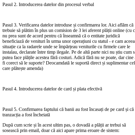
Pasul 2. Introducerea datelor din procesul verbal
Pasul 3. Verificarea datelor introduse și confirmarea lor. Aici aflăm că
trebuie să plătim în plus un comision de 3 lei aferent plății online (cu 
nu prea sunt de acord pentru că înseamnă că o entitate juridică
beneficiază de venituri în urma unor operațiuni cu statul - e cam aceea
situație ca la radarele unde se împărțeau veniturile cu firmele care le
instalau, declarate între timp ilegale. Pe de altă parte nici nu știu cum s
putea face plățile acestea fără costuri. Adică fără nu se poate, dar cine 
fi corect să le suporte? Deocamdată le suportă direct și suplimentar cel
care plătește amenda)
Pasul 4. Introducerea datelor de card și plata efectivă
Pasul 5. Confirmarea faptului că banii au fost încasați de pe card și că
tranzacția a fost încheiată
După cum scrie și în acest ultim pas, o dovadă a plății ar trebui să
sosească prin email, doar că aici apare prima eroare de sistem: