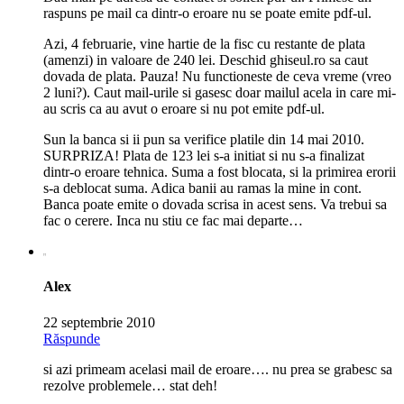
raspuns pe mail ca dintr-o eroare nu se poate emite pdf-ul.
Azi, 4 februarie, vine hartie de la fisc cu restante de plata
(amenzi) in valoare de 240 lei. Deschid ghiseul.ro sa caut
dovada de plata. Pauza! Nu functioneste de ceva vreme (vreo
2 luni?). Caut mail-urile si gasesc doar mailul acela in care mi-
au scris ca au avut o eroare si nu pot emite pdf-ul.
Sun la banca si ii pun sa verifice platile din 14 mai 2010.
SURPRIZA! Plata de 123 lei s-a initiat si nu s-a finalizat
dintr-o eroare tehnica. Suma a fost blocata, si la primirea erorii
s-a deblocat suma. Adica banii au ramas la mine in cont.
Banca poate emite o dovada scrisa in acest sens. Va trebui sa
fac o cerere. Inca nu stiu ce fac mai departe…
Alex
22 septembrie 2010
Răspunde
si azi primeam acelasi mail de eroare…. nu prea se grabesc sa
rezolve problemele… stat deh!