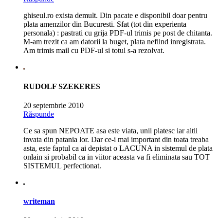
ghiseul.ro exista demult. Din pacate e disponibil doar pentru
plata amenzilor din Bucuresti. Sfat (tot din experienta
personala) : pastrati cu grija PDF-ul trimis pe post de chitanta.
M-am trezit ca am datorii la buget, plata nefiind inregistrata.
Am trimis mail cu PDF-ul si totul s-a rezolvat.
RUDOLF SZEKERES
20 septembrie 2010
Răspunde
Ce sa spun NEPOATE asa este viata, unii platesc iar altii
invata din patania lor. Dar ce-i mai important din toata treaba
asta, este faptul ca ai depistat o LACUNA in sistemul de plata
onlain si probabil ca in viitor aceasta va fi eliminata sau TOT
SISTEMUL perfectionat.
writeman