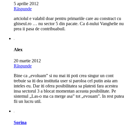
5 aprilie 2012
Răspunde
artciolul e valabil doar pentru primariile care au constract cu
ghiseul.ro … nu sector 5 din pacate. Ca d-nului Vanghelie nu
prea ii pasa de contribuabuil.
Alex
20 martie 2012
Răspunde
Bine ca „evoluam” si nu mai iti poti crea singur un cont
trebuie sa iti dea institutia user si paroloa cel putin asta am
inteles eu. Dar iti ofera posibilitatea sa platesti fara acestea
insa sectorul 3 a blocat momentan aceasta posibilitate. Pe
sistemul „Las-o ma ca merge asa” tot „evouam”. In rest putea
fii un lucru util.
Sorina