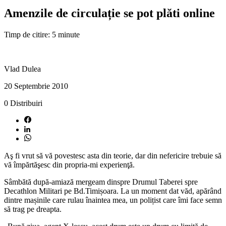
Amenzile de circulație se pot plăti online
Timp de citire: 5 minute
Vlad Dulea
20 Septembrie 2010
0
Distribuiri
Aş fi vrut să vă povestesc asta din teorie, dar din nefericire trebuie să
vă împărtăşesc din propria-mi experienţă.
Sâmbătă după-amiază mergeam dinspre Drumul Taberei spre
Decathlon Militari pe Bd.Timișoara. La un moment dat văd, apărând
dintre mașinile care rulau înaintea mea, un polițist care îmi face semn
să trag pe dreapta.