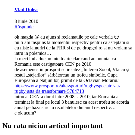
Vlad Dulea
8 iunie 2010
Răspunde
ok magda 🙂 au ajuns si reclamatiile pe cale verbala 🙂
nu ti-am raspuns la momentul respectiv pentru ca asteptam si
eu niste lamuriri de la FRR si de pe dropgol.ro si nu vroiam sa
intru in polemica…
la meci imi aduc aminte foarte clar cand au anuntat ca
Romania este castigatoare CEN pe 2010
de asemenea in prosport scrie citez „În teren Socol, Vlaicu şi
restul „stejarilor” sărbătoreau un trofeu simbolic, Cupa
Europeană a Naţiunilor, primit de la Octavian Morariu.” –
https://www.prosport.ro/alte-sporturi/rugby/spectator-la-
rugby-asta-da-transformare-5784713
intrucat CEN a durat intre 2008 si 2010, iar Romania a
terminat la final pe locul 3 banuiesc ca acest trofeu se acorda
anual pe baza strict a rezultatelor din anul respectiv…
e ok acum?
Nu rata niciun articol important