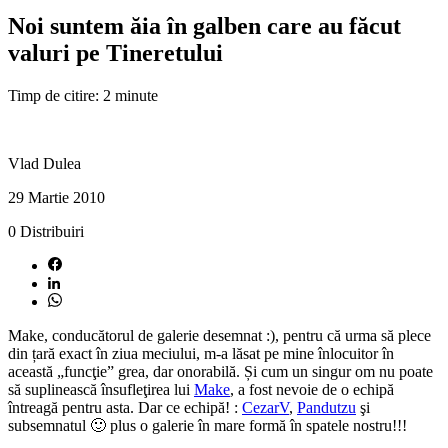
Noi suntem ăia în galben care au făcut
valuri pe Tineretului
Timp de citire: 2 minute
Vlad Dulea
29 Martie 2010
0
Distribuiri
Make, conducătorul de galerie desemnat :), pentru că urma să plece
din țară exact în ziua meciului, m-a lăsat pe mine înlocuitor în
această „funcţie” grea, dar onorabilă. Și cum un singur om nu poate
să suplinească însufleţirea lui
Make
, a fost nevoie de o echipă
întreagă pentru asta. Dar ce echipă! :
CezarV
,
Pandutzu
şi
subsemnatul 🙂 plus o galerie în mare formă în spatele nostru!!!