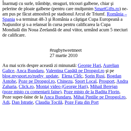
Înarmaţi cu surle, trâmbiţe, steaguri, tricouri galbene, chiar şi
pelerine de ploaie galbene (pentru care mulţumim
SmartGifts.ro
) ne-
am pus pe făcut atmosferă pe stadionul Arcul de Triumf.
România –
Spania
s-a terminat 48-3 şi România a căştigat Cupa Europeană a
Naţiunilor şi s-a relansat în cursa pentru calificarea la Cupa
Mondială din Noua Zeelandă de anul viitor, urmând acum 5 meciuri
de calificare.
#rugbytweetmeet
27 martie 2010
Au mai scris despre această zi minunată:
George Hari
,
Aurelian
Galice
,
Anca Bundaru
,
Valentina Capătă pe Dropgol.ro
şi pe
blog.mysport.ro/rugby_update
,
Elena Cîrîc
,
Sorin Rusi
,
Bogdan
Antohe
,
Poze pe Dropgol.ro
,
Chinezu
,
Sport Local
,
Prosport
,
Andra
Zaharia
,
Click.ro
,
Montaj video (George Hari)
,
Mihail Berejan
(poze misto cu comentarii faine)
,
Poze misto de la Badita Florin
,
Poze super-faine de la
Anca Bundaru
,
Mihai Pintilie pe Dropgol.ro
,
Adi
,
Dan Istratie
,
Claudia Tocilă
,
Poze Fata din Port