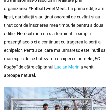
au transformat-o fabulos în realitate prin
organizarea #FotbalTweetMeet. La prima ediţie am
lipsit, dar băieţii s-au ţinut onorabil de cuvânt şi au
ţinut cont de înscrierea mea timpurie pentru a doua
ediţie. Norocul meu nu s-a terminat la simpla
prezenţă acolo ci a continuat cu tragerea la sorţi a
echipelor. Pentru cei care mă urmăresc este inutil să
mai explic de ce botezarea echipei cu numele
„FC
Rugby”
de către căpitanul
Lucian Marin
a venit
aproape natural.