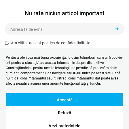
Nu rata niciun articol important
Am citit și accept
politica de confidențialitate
.
Acest formular este protejat de reCAPTCHA și se aplică
Politica de
confidențialitate
și
Termenii și condițiile
Google.
Pentru a oferi cea mai bună experiență, folosim tehnologii, cum ar fi cookie-
uri, pentru a stoca și/sau accesa informațiile despre dispozitive.
Consimțământul pentru aceste tehnologii ne permite să procesăm date,
cum ar fi comportamentul de navigare sau ID-uri unice pe acest site. Dacă
nu îți dai consimțământul sau îți retragi consimțământul dat poate avea
afecte negative asupra unor anumite funcționalități și funcții.
Acceptă
Refuză
Vezi preferințele