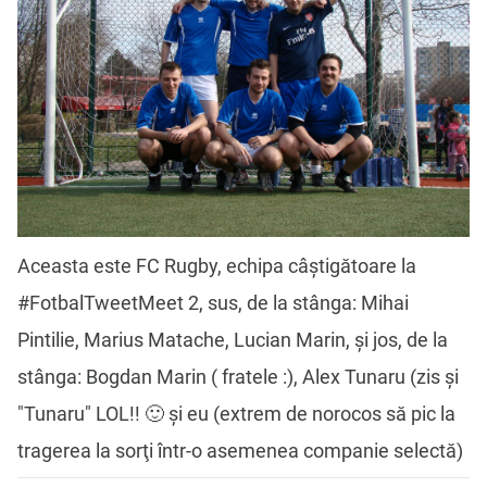
Aceasta este FC Rugby, echipa câștigătoare la
#FotbalTweetMeet 2, sus, de la stânga: Mihai
Pintilie, Marius Matache, Lucian Marin, și jos, de la
stânga: Bogdan Marin ( fratele :), Alex Tunaru (zis și
"Tunaru" LOL!! 🙂 şi eu (extrem de norocos să pic la
tragerea la sorţi într-o asemenea companie selectă)