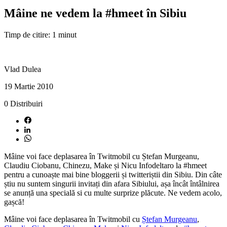
Mâine ne vedem la #hmeet în Sibiu
Timp de citire: 1 minut
Vlad Dulea
19 Martie 2010
0
Distribuiri
Mâine voi face deplasarea în Twitmobil cu Ștefan Murgeanu,
Claudiu Ciobanu, Chinezu, Make și Nicu Infodeltaro la #hmeet
pentru a cunoaște mai bine bloggerii și twitteriștii din Sibiu. Din câte
știu nu suntem singurii invitați din afara Sibiului, așa încât întâlnirea
se anunță una specială si cu multe surprize plăcute. Ne vedem acolo,
gașcă!
Mâine voi face deplasarea în Twitmobil cu
Ștefan Murgeanu
,