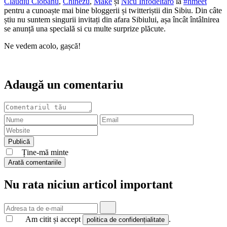
Claudiu Ciobanu
,
Chinezu
,
Make
și
Nicu Infodeltaro
la
#hmeet
pentru a cunoaște mai bine bloggerii și twitteriștii din Sibiu. Din câte
știu nu suntem singurii invitați din afara Sibiului, așa încât întâlnirea
se anunță una specială si cu multe surprize plăcute.
Ne vedem acolo, gașcă!
Adaugă un comentariu
Ține-mă minte
Arată comentariile
Nu rata niciun articol important
Am citit și accept
.
politica de confidențialitate