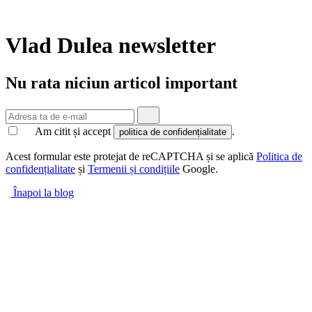
Vlad Dulea
newsletter
Nu rata niciun articol important
Am citit și accept
.
politica de confidențialitate
Acest formular este protejat de reCAPTCHA și se aplică
Politica de
confidențialitate
și
Termenii și condițiile
Google.
Înapoi la blog