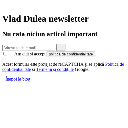
Vlad Dulea
newsletter
Nu rata niciun articol important
Am citit și accept
.
politica de confidențialitate
Acest formular este protejat de reCAPTCHA și se aplică
Politica de
confidențialitate
și
Termenii și condițiile
Google.
Înapoi la blog