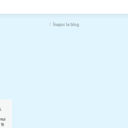
Înapoi la blog
,
l
ntul
îți