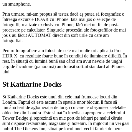
un smartphone.
Prin urmare, mi-am propus să testez dacă aș putea să fotografiez o
întreagă excursie DOAR cu iPhone. Iată mai jos o selecție de
fotografii, realizate exclusiv cu iPhone, fără nici un fel de post-
procesare pe calculator. Singurele procesări ale fotografiilor de mai
jos s-au făcut AUTOMAT direct din soft-urile cu care am
fotografiat.
Pentru fotografiere am folosit de cele mai multe ori aplicația Pro
HDR X, cu rezultate foarte bune în condiții de iluminare dificilă. În
rest, în situații cu lumină bună sau când am avut nevoie de unghi
larg de încadrare (panoramă) am folosit soft-ul standard al iPhone-
ului.
St Katharine Docks
St Katharine Docks este unul din cele mai frumoase locuri din
Londra. Faptul că este ascuns în spatele unor blocuri îl face să
rămână ferit de aglomerația de turiști cu care te obișnuiesc celelalte
obiective din Londra. Este situat în imediata apropiere a celebrului
Tower Bridge și reprezintă un mic port de iahturi pe malul căruia
sunt dispuse restaurante, magazine și hoteluri. În mijlocul lui vei găsi
pubul The Dickens Inn, situat pe locul unei vechi fabrici de bere