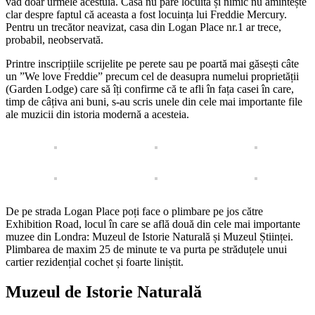
văd doar urmele acestuia. Casa nu pare locuită și nimic nu amintește
clar despre faptul că aceasta a fost locuința lui Freddie Mercury.
Pentru un trecător neavizat, casa din Logan Place nr.1 ar trece,
probabil, neobservată.
Printre inscripțiile scrijelite pe perete sau pe poartă mai găsești câte
un ”We love Freddie” precum cel de deasupra numelui proprietății
(Garden Lodge) care să îți confirme că te afli în fața casei în care,
timp de câțiva ani buni, s-au scris unele din cele mai importante file
ale muzicii din istoria modernă a acesteia.
De pe strada Logan Place poți face o plimbare pe jos către
Exhibition Road, locul în care se află două din cele mai importante
muzee din Londra: Muzeul de Istorie Naturală și Muzeul Științei.
Plimbarea de maxim 25 de minute te va purta pe străduțele unui
cartier rezidențial cochet și foarte liniștit.
Muzeul de Istorie Naturală