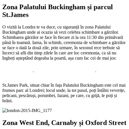
Zona Palatului Buckingham și parcul
St.James
O vizită la Londra te va duce, cu siguranță în zona Palatului
Buckingham unde ai ocazia să vezi celebra schimbare a gărzilor.
Schimbarea gărzilor se face în fiecare zi la ora 11:30 din primăvară
până în toamnă. Iarna, în schimb, ceremonia de schimbare a gărzilor
se face o dată la două zile, prin urmare, în sezonul rece trebuie să
încerci să afli din timp zilele în care are loc ceremonia, ca să nu
îngheți așteptând degeaba la poartă, așa cum fac cei de mai jos:
St.James Park, situat chiar în fața Palatului Buckingham este cel mai
frumos parc al Londrei; locul unde, la tot pasul, poți întâlni veverițe,
pelicani, pescăruși, porumbei, fazani, pe care, cu grijă, le poți și
hrăni.
Zona West End, Carnaby și Oxford Street