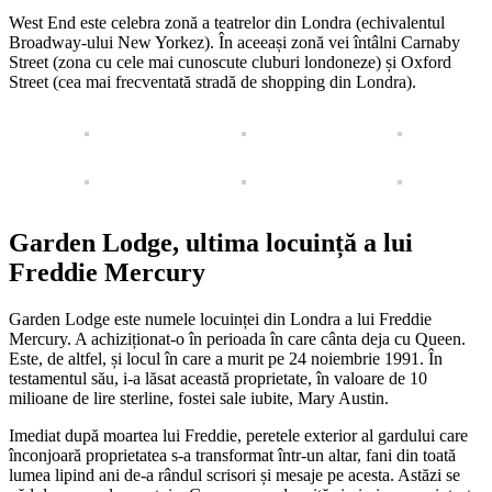
West End este celebra zonă a teatrelor din Londra (echivalentul
Broadway-ului New Yorkez). În aceeași zonă vei întâlni Carnaby
Street (zona cu cele mai cunoscute cluburi londoneze) și Oxford
Street (cea mai frecventată stradă de shopping din Londra).
Garden Lodge, ultima locuință a lui
Freddie Mercury
Garden Lodge este numele locuinței din Londra a lui Freddie
Mercury. A achiziționat-o în perioada în care cânta deja cu Queen.
Este, de altfel, și locul în care a murit pe 24 noiembrie 1991. În
testamentul său, i-a lăsat această proprietate, în valoare de 10
milioane de lire sterline, fostei sale iubite, Mary Austin.
Imediat după moartea lui Freddie, peretele exterior al gardului care
înconjoară proprietatea s-a transformat într-un altar, fani din toată
lumea lipind ani de-a rândul scrisori și mesaje pe acesta. Astăzi se