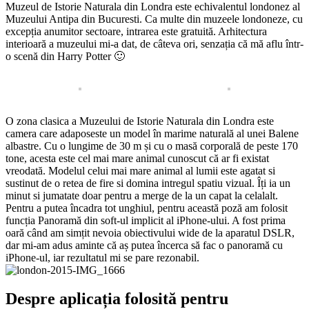
Muzeul de Istorie Naturala din Londra este echivalentul londonez al
Muzeului Antipa din Bucuresti. Ca multe din muzeele londoneze, cu
excepția anumitor sectoare, intrarea este gratuită. Arhitectura
interioară a muzeului mi-a dat, de câteva ori, senzația că mă aflu într-
o scenă din Harry Potter 🙂
O zona clasica a Muzeului de Istorie Naturala din Londra este
camera care adaposeste un model în marime naturală al unei Balene
albastre. Cu o lungime de 30 m și cu o masă corporală de peste 170
tone, acesta este cel mai mare animal cunoscut că ar fi existat
vreodată. Modelul celui mai mare animal al lumii este agatat si
sustinut de o retea de fire si domina intregul spatiu vizual. Îți ia un
minut si jumatate doar pentru a merge de la un capat la celalalt.
Pentru a putea încadra tot unghiul, pentru această poză am folosit
funcția Panoramă din soft-ul implicit al iPhone-ului. A fost prima
oară când am simțit nevoia obiectivului wide de la aparatul DSLR,
dar mi-am adus aminte că aș putea încerca să fac o panoramă cu
iPhone-ul, iar rezultatul mi se pare rezonabil.
Despre aplicația folosită pentru