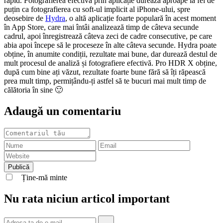
rapid. Fotografierea efectivă prin aplicație durează aproape la fel de
puțin ca fotografierea cu soft-ul implicit al iPhone-ului, spre
deosebire de
Hydra
, o altă aplicație foarte populară în acest moment
în App Store, care mai întâi analizează timp de câteva secunde
cadrul, apoi înregistrează câteva zeci de cadre consecutive, pe care
abia apoi începe să le proceseze în alte câteva secunde. Hydra poate
obține, în anumite condiții, rezultate mai bune, dar durează destul de
mult procesul de analiză și fotografiere efectivă. Pro HDR X obține,
după cum bine ați văzut, rezultate foarte bune fără să îți răpească
prea mult timp, permițându-ți astfel să te bucuri mai mult timp de
călătoria în sine 🙂
Adaugă un comentariu
Ține-mă minte
Nu rata niciun articol important