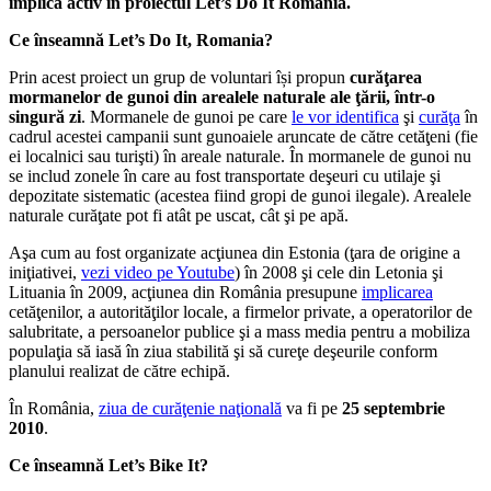
implica activ în proiectul Let’s Do It Romania.
Ce înseamnă Let’s Do It, Romania?
Prin acest proiect un grup de voluntari își propun
curăţarea
mormanelor de gunoi din arealele naturale ale ţării, într-o
singură zi
. Mormanele de gunoi pe care
le vor identifica
şi
curăţa
în
cadrul acestei campanii sunt gunoaiele aruncate de către cetăţeni (fie
ei localnici sau turişti) în areale naturale. În mormanele de gunoi nu
se includ zonele în care au fost transportate deşeuri cu utilaje şi
depozitate sistematic (acestea fiind gropi de gunoi ilegale). Arealele
naturale curăţate pot fi atât pe uscat, cât şi pe apă.
Aşa cum au fost organizate acţiunea din Estonia (ţara de origine a
iniţiativei,
vezi video pe Youtube
) în 2008 şi cele din Letonia şi
Lituania în 2009, acţiunea din România presupune
implicarea
cetăţenilor, a autorităţilor locale, a firmelor private, a operatorilor de
salubritate, a persoanelor publice şi a mass media pentru a mobiliza
populaţia să iasă în ziua stabilită şi să cureţe deşeurile conform
planului realizat de către echipă.
În România,
ziua de curăţenie naţională
va fi pe
25 septembrie
2010
.
Ce înseamnă Let’s Bike It?