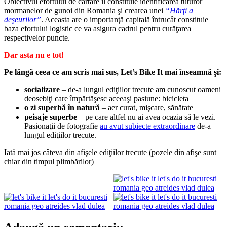
Obiectivul efortului de cartare îl constituie identificarea tuturor
mormanelor de gunoi din Romania şi crearea unei
“Hărţi a
deşeurilor”
. Aceasta are o importanţă capitală întrucât constituie
baza efortului logistic ce va asigura cadrul pentru curăţarea
respectivelor puncte.
Dar asta nu e tot!
Pe lângă ceea ce am scris mai sus, Let’s Bike It mai înseamnă şi:
socializare
– de-a lungul ediţiilor trecute am cunoscut oameni
deosebiţi care împărtăşesc aceeaşi pasiune: bicicleta
o zi superbă în natură
– aer curat, mişcare, sănătate
peisaje superbe
– pe care altfel nu ai avea ocazia să le vezi.
Pasionaţii de fotografie
au avut subiecte extraordinare
de-a
lungul ediţiilor trecute.
Iată mai jos câteva din afişele ediţiilor trecute (pozele din afişe sunt
chiar din timpul plimbărilor)