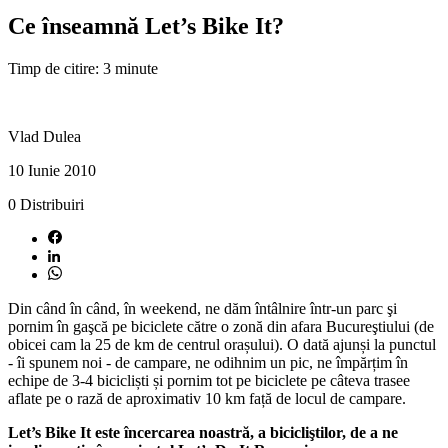
Ce înseamnă Let’s Bike It?
Timp de citire: 3 minute
Vlad Dulea
10 Iunie 2010
0
Distribuiri
Din când în când, în weekend, ne dăm întâlnire într-un parc şi
pornim în gaşcă pe biciclete către o zonă din afara Bucureştiului (de
obicei cam la 25 de km de centrul orașului). O dată ajunși la punctul
- îi spunem noi - de campare, ne odihnim un pic, ne împărțim în
echipe de 3-4 bicicliști și pornim tot pe biciclete pe câteva trasee
aflate pe o rază de aproximativ 10 km față de locul de campare.
Let’s Bike It este încercarea noastră, a bicicliştilor, de a ne