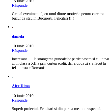
15 iunie 2010
Răspunde
Genial evenimentul, eu unul dintre motivele pentru care ma
bucur ca stau in Bucuresti. Felicitari !!!!
daniela
10 iunie 2010
Răspunde
interesant….. la strangerea gunoaielor participasem si eu intr-o
zi in clasa a XII a prin curtea scolii, dar a doua zi s-a facut la
fel…..asta e Romania….
Alex Dima
10 iunie 2010
Răspunde
Superb proiectul. Felicitari si din partea mea tot respectul.