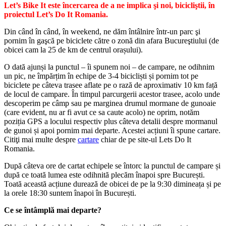
Let’s Bike It este încercarea de a ne implica şi noi, bicicliştii, în
proiectul Let’s Do It Romania.
Din când în când, în weekend, ne dăm întâlnire într-un parc şi
pornim în gaşcă pe biciclete către o zonă din afara Bucureştiului (de
obicei cam la 25 de km de centrul orașului).
O dată ajunși la punctul – îi spunem noi – de campare, ne odihnim
un pic, ne împărțim în echipe de 3-4 bicicliști și pornim tot pe
biciclete pe câteva trasee aflate pe o rază de aproximativ 10 km față
de locul de campare. În timpul parcurgerii acestor trasee, acolo unde
descoperim pe câmp sau pe marginea drumul mormane de gunoaie
(care evident, nu ar fi avut ce sa caute acolo) ne oprim, notăm
poziția GPS a locului respectiv plus câteva detalii despre mormanul
de gunoi și apoi pornim mai departe. Acestei acțiuni îi spune cartare.
Citiţi mai multe despre
cartare
chiar de pe site-ul Lets Do It
Romania.
După câteva ore de cartat echipele se întorc la punctul de campare și
după ce toată lumea este odihnită plecăm înapoi spre București.
Toată această acțiune durează de obicei de pe la 9:30 dimineața și pe
la orele 18:30 suntem înapoi în București.
Ce se întâmplă mai departe?